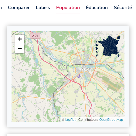
n
Comparer
Labels
Population
Éducation
Sécurité
+
−
©
| Contributeurs
Leaflet
OpenStreetMap