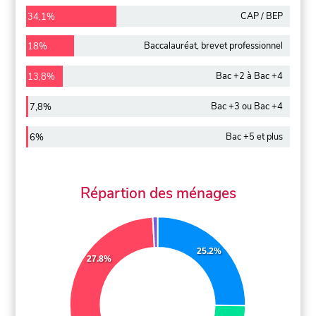
CAP / BEP
34,1%
Baccalauréat, brevet professionnel
18%
Bac +2 à Bac +4
13,8%
Bac +3 ou Bac +4
7,8%
Bac +5 et plus
6%
Répartion des ménages
25.2%
27.8%