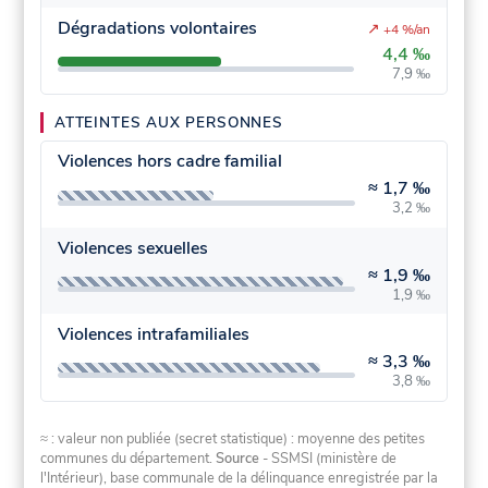
Dégradations volontaires
↗
+4 %/an
4,4 ‰
7,9 ‰
ATTEINTES AUX PERSONNES
Violences hors cadre familial
≈
1,7 ‰
3,2 ‰
Violences sexuelles
≈
1,9 ‰
1,9 ‰
Violences intrafamiliales
≈
3,3 ‰
3,8 ‰
≈ : valeur non publiée (secret statistique) : moyenne des petites
communes du département.
Source
- SSMSI (ministère de
l'Intérieur), base communale de la délinquance enregistrée par la