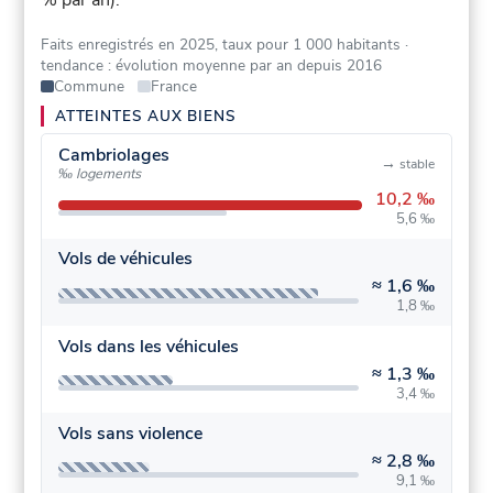
Faits enregistrés en 2025, taux pour 1 000 habitants
·
tendance : évolution moyenne par an depuis 2016
Commune
France
ATTEINTES AUX BIENS
Cambriolages
→
stable
‰ logements
10,2 ‰
5,6 ‰
Vols de véhicules
≈
1,6 ‰
1,8 ‰
Vols dans les véhicules
≈
1,3 ‰
3,4 ‰
Vols sans violence
≈
2,8 ‰
9,1 ‰