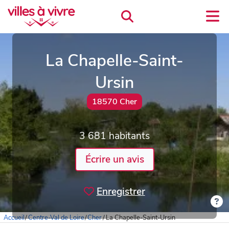
La Chapelle-Saint-
Ursin
18570 Cher
3 681 habitants
Écrire un avis
Enregistrer
Accueil
/
Centre-Val de Loire
/
Cher
/
La Chapelle-Saint-Ursin