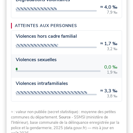
≈
4,0 ‰
7,9 ‰
ATTEINTES AUX PERSONNES
Violences hors cadre familial
≈
1,7 ‰
3,2 ‰
Violences sexuelles
0,0 ‰
1,9 ‰
Violences intrafamiliales
≈
3,3 ‰
3,8 ‰
≈ : valeur non publiée (secret statistique) : moyenne des petites
communes du département.
Source
- SSMSI (ministère de
l'Intérieur), base communale de la délinquance enregistrée par la
police et la gendarmerie, 2025 (data.gouv.fr)
— mis à jour en