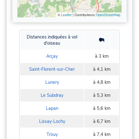
©
| Contributeurs
Leaflet
OpenStreetMap
Distances indiquées à vol
d'oiseau
Arçay
à 3 km
Saint-Florent-sur-Cher
à 4,1 km
Lunery
à 4,8 km
Le Subdray
à 5,3 km
Lapan
à 5,6 km
Lissay-Lochy
à 6,7 km
Trouy
à 7,4 km