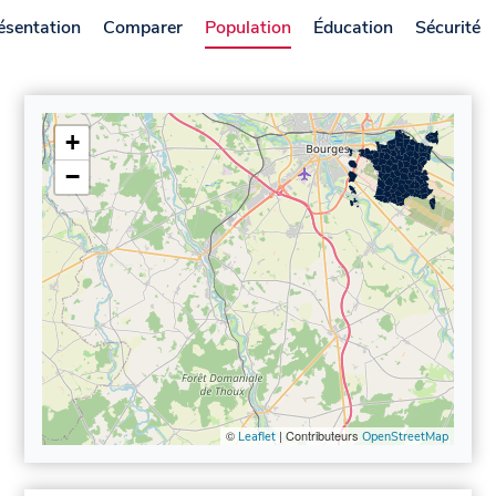
ésentation
Comparer
Population
Éducation
Sécurité
+
−
©
| Contributeurs
Leaflet
OpenStreetMap