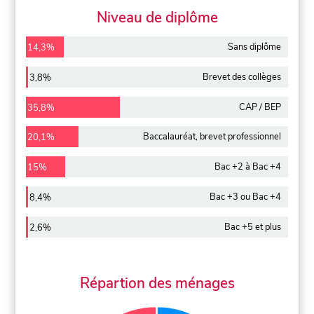
Niveau de diplôme
Sans diplôme
14,3%
Brevet des collèges
3,8%
CAP / BEP
35,8%
Baccalauréat, brevet professionnel
20,1%
Bac +2 à Bac +4
15%
Bac +3 ou Bac +4
8,4%
Bac +5 et plus
2,6%
Répartion des ménages