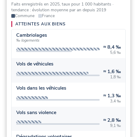
Faits enregistrés en 2025, taux pour 1 000 habitants
·
tendance : évolution moyenne par an depuis 2019
Commune
France
ATTEINTES AUX BIENS
Cambriolages
‰ logements
≈
8,4 ‰
5,6 ‰
Vols de véhicules
≈
1,6 ‰
1,8 ‰
Vols dans les véhicules
≈
1,3 ‰
3,4 ‰
Vols sans violence
≈
2,8 ‰
9,1 ‰
Dégradations volontaires