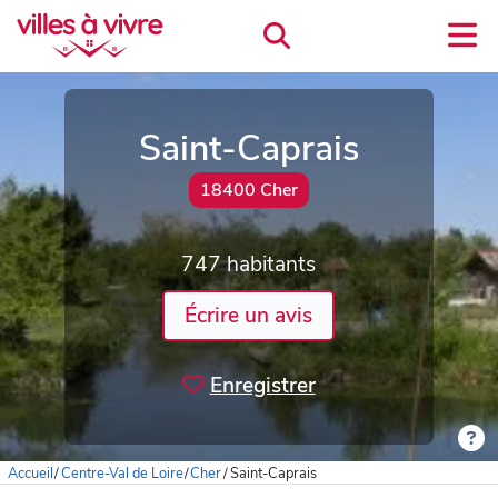
Saint-Caprais
18400 Cher
747 habitants
Écrire un avis
Enregistrer
Accueil
/
Centre-Val de Loire
/
Cher
/
Saint-Caprais