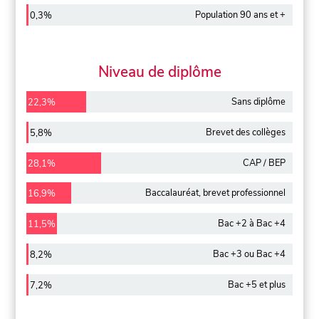
Population 90 ans et +
0,3%
Niveau de diplôme
Sans diplôme
22,3%
Brevet des collèges
5,8%
CAP / BEP
28,1%
Baccalauréat, brevet professionnel
16,9%
Bac +2 à Bac +4
11,5%
Bac +3 ou Bac +4
8,2%
Bac +5 et plus
7,2%