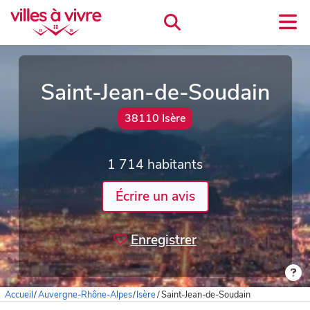
Saint-Jean-de-Soudain
38110 Isère
1 714 habitants
Écrire un avis
Enregistrer
Accueil
/
Auvergne-Rhône-Alpes
/
Isère
/
Saint-Jean-de-Soudain