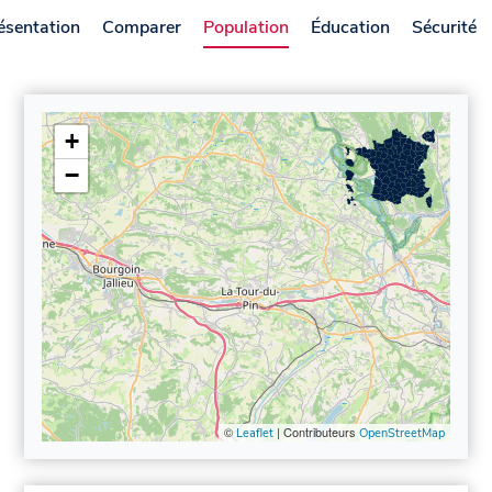
ésentation
Comparer
Population
Éducation
Sécurité
+
−
©
| Contributeurs
Leaflet
OpenStreetMap