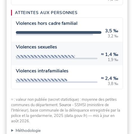
ATTEINTES AUX PERSONNES
Violences hors cadre familial
3,5 ‰
3,2 ‰
Violences sexuelles
≈
1,4 ‰
1,9 ‰
Violences intrafamiliales
≈
2,4 ‰
3,8 ‰
≈ : valeur non publiée (secret statistique) : moyenne des petites
communes du département.
Source
- SSMSI (ministère de
l'Intérieur), base communale de la délinquance enregistrée par la
police et la gendarmerie, 2025 (data.gouv.fr)
— mis à jour en
août 2026
.
Méthodologie