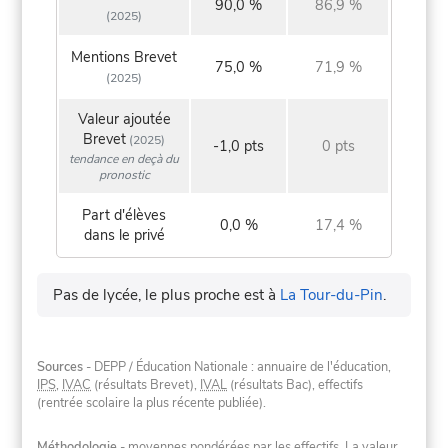
90,0 %
86,9 %
(2025)
Mentions Brevet
75,0 %
71,9 %
(2025)
Valeur ajoutée
Brevet
(2025)
-1,0 pts
0 pts
tendance en deçà du
pronostic
Part d'élèves
0,0 %
17,4 %
dans le privé
Pas de lycée, le plus proche est à
La Tour-du-Pin
.
Sources
- DEPP / Éducation Nationale : annuaire de l'éducation,
IPS
,
IVAC
(résultats Brevet),
IVAL
(résultats Bac), effectifs
(rentrée scolaire la plus récente publiée).
Méthodologie
- moyennes pondérées par les effectifs. La valeur