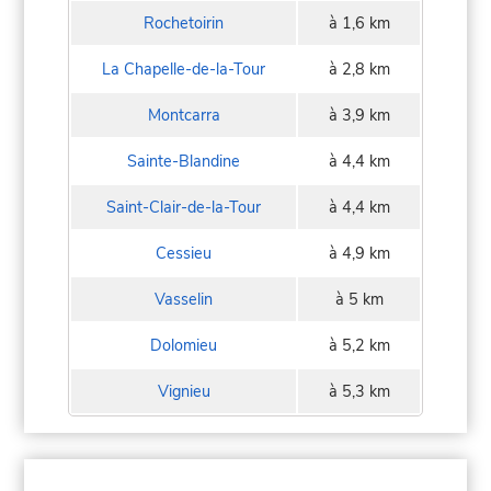
Rochetoirin
à 1,6 km
La Chapelle-de-la-Tour
à 2,8 km
Montcarra
à 3,9 km
Sainte-Blandine
à 4,4 km
Saint-Clair-de-la-Tour
à 4,4 km
Cessieu
à 4,9 km
Vasselin
à 5 km
Dolomieu
à 5,2 km
Vignieu
à 5,3 km