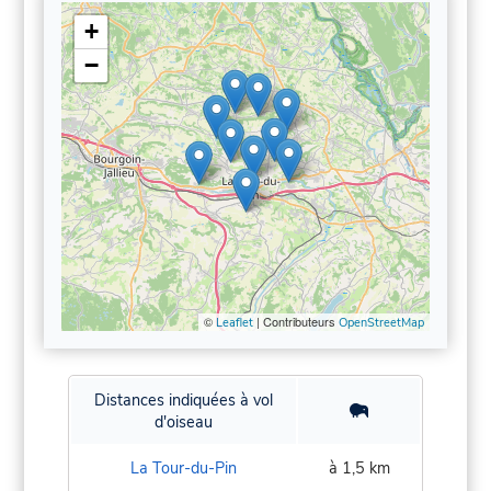
+
−
©
| Contributeurs
Leaflet
OpenStreetMap
Distances indiquées à vol
d'oiseau
La Tour-du-Pin
à 1,5 km