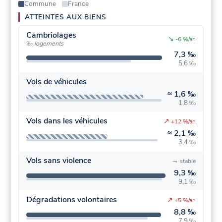
Commune
France
ATTEINTES AUX BIENS
Cambriolages
↘
-6 %/an
‰ logements
7,3 ‰
5,6 ‰
Vols de véhicules
≈
1,6 ‰
1,8 ‰
Vols dans les véhicules
↗
+12 %/an
≈
2,1 ‰
3,4 ‰
Vols sans violence
→
stable
9,3 ‰
9,1 ‰
Dégradations volontaires
↗
+5 %/an
8,8 ‰
7,9 ‰