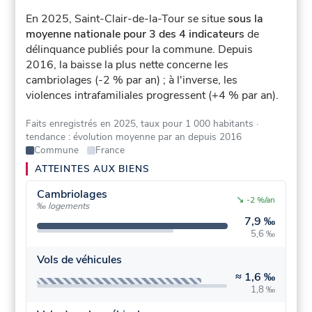
En 2025, Saint-Clair-de-la-Tour se situe
sous la
moyenne nationale pour 3 des 4 indicateurs
de
délinquance publiés pour la commune.
Depuis
2016, la baisse la plus nette concerne les
cambriolages (-2 % par an) ; à l'inverse, les
violences intrafamiliales progressent (+4 % par an).
Faits enregistrés en 2025, taux pour 1 000 habitants
·
tendance : évolution moyenne par an depuis 2016
Commune
France
ATTEINTES AUX BIENS
Cambriolages
↘
-2 %/an
‰ logements
7,9 ‰
5,6 ‰
Vols de véhicules
≈
1,6 ‰
1,8 ‰