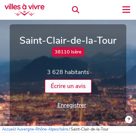
Saint-Clair-de-la-Tour
38110 Isère
3 628 habitants
Écrire un avis
Enregistrer
Accueil
/
Auvergne-Rhône-Alpes
/
Isère
/
Saint-Clair-de-la-Tour