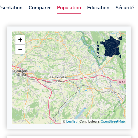
ésentation
Comparer
Population
Éducation
Sécurité
+
−
©
| Contributeurs
Leaflet
OpenStreetMap