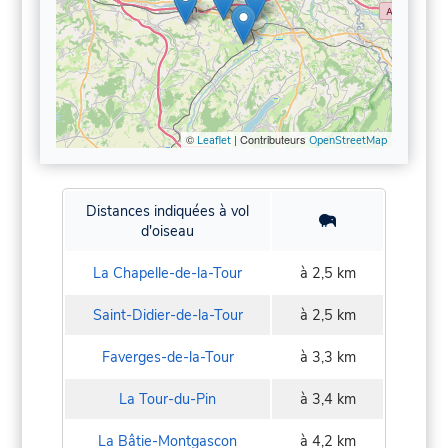
©
| Contributeurs
Leaflet
OpenStreetMap
Distances indiquées à vol
d'oiseau
La Chapelle-de-la-Tour
à 2,5 km
Saint-Didier-de-la-Tour
à 2,5 km
Faverges-de-la-Tour
à 3,3 km
La Tour-du-Pin
à 3,4 km
La Bâtie-Montgascon
à 4,2 km