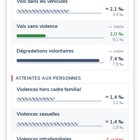
Vols dans les véhicules
≈
2,1 ‰
3,4 ‰
Vols sans violence
→
stable
3,0 ‰
9,1 ‰
Dégradations volontaires
→
stable
7,4 ‰
7,9 ‰
ATTEINTES AUX PERSONNES
Violences hors cadre familial
≈
1,4 ‰
3,2 ‰
Violences sexuelles
≈
1,4 ‰
1,9 ‰
Violences intrafamiliales
↗
+4 %/an