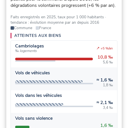
dégradations volontaires progressent (+6 % par an).
Faits enregistrés en 2025, taux pour 1 000 habitants
·
tendance : évolution moyenne par an depuis 2016
Commune
France
ATTEINTES AUX BIENS
Cambriolages
↗
+5 %/an
‰ logements
10,8 ‰
5,6 ‰
Vols de véhicules
≈
1,6 ‰
1,8 ‰
Vols dans les véhicules
≈
2,1 ‰
3,4 ‰
Vols sans violence
1,6 ‰