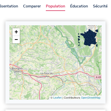
ésentation
Comparer
Population
Éducation
Sécurité
+
−
©
| Contributeurs
Leaflet
OpenStreetMap