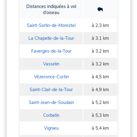
Distances indiquées à vol
d'oiseau
Saint-Sorlin-de-Morestel
à 2,3 km
La Chapelle-de-la-Tour
à 3,1 km
Faverges-de-la-Tour
à 3,2 km
Vasselin
à 3,2 km
Vézeronce-Curtin
à 4,5 km
Saint-Clair-de-la-Tour
à 4,9 km
Saint-Jean-de-Soudain
à 5,2 km
Corbelin
à 5,3 km
Vignieu
à 5,4 km