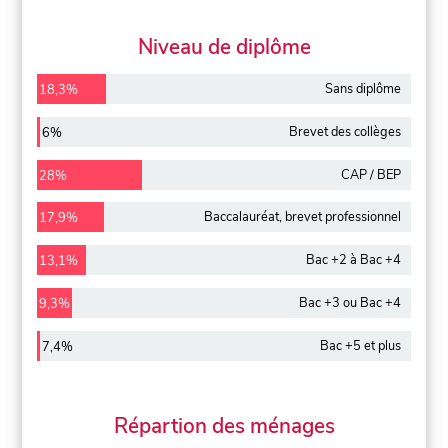
Niveau de diplôme
Sans diplôme
18,3%
Brevet des collèges
6%
CAP / BEP
28%
Baccalauréat, brevet professionnel
17,9%
Bac +2 à Bac +4
13,1%
Bac +3 ou Bac +4
9,3%
Bac +5 et plus
7,4%
Répartion des ménages