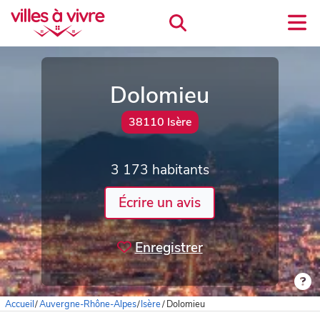
Dolomieu
38110 Isère
3 173 habitants
Écrire un avis
Enregistrer
Accueil
/
Auvergne-Rhône-Alpes
/
Isère
/
Dolomieu