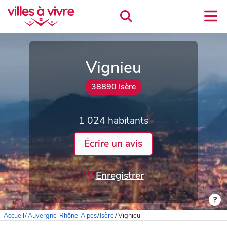
Vignieu
38890 Isère
1 024 habitants
Écrire un avis
Enregistrer
Accueil
/
Auvergne-Rhône-Alpes
/
Isère
/
Vignieu