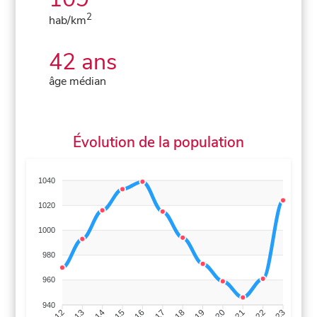
2
hab/km
42 ans
âge médian
Évolution de la population
1040
1020
1000
980
960
940