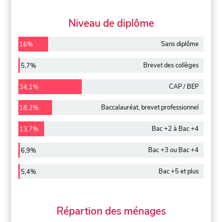
Niveau de diplôme
Sans diplôme
16%
Brevet des collèges
5,7%
CAP / BEP
34,1%
Baccalauréat, brevet professionnel
18,2%
Bac +2 à Bac +4
13,7%
Bac +3 ou Bac +4
6,9%
Bac +5 et plus
5,4%
Répartion des ménages