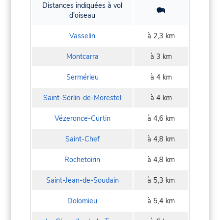
Distances indiquées à vol
d'oiseau
Vasselin
à 2,3 km
Montcarra
à 3 km
Sermérieu
à 4 km
Saint-Sorlin-de-Morestel
à 4 km
Vézeronce-Curtin
à 4,6 km
Saint-Chef
à 4,8 km
Rochetoirin
à 4,8 km
Saint-Jean-de-Soudain
à 5,3 km
Dolomieu
à 5,4 km