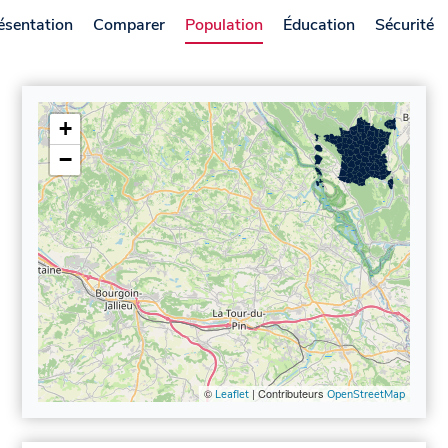
ésentation
Comparer
Population
Éducation
Sécurité
+
−
©
| Contributeurs
Leaflet
OpenStreetMap