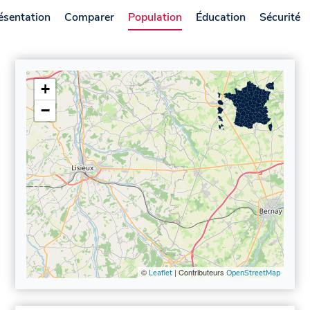
ésentation
Comparer
Population
Éducation
Sécurité
+
−
©
| Contributeurs
Leaflet
OpenStreetMap