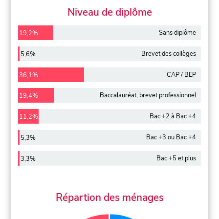
Niveau de diplôme
Sans diplôme
19,2%
Brevet des collèges
5,6%
CAP / BEP
36,1%
Baccalauréat, brevet professionnel
19,4%
Bac +2 à Bac +4
11,2%
Bac +3 ou Bac +4
5,3%
Bac +5 et plus
3,3%
Répartion des ménages