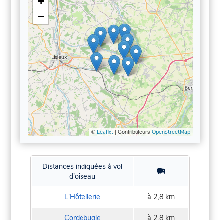
+
−
©
| Contributeurs
Leaflet
OpenStreetMap
Distances indiquées à vol
d'oiseau
L'Hôtellerie
à 2,8 km
Cordebugle
à 2,8 km