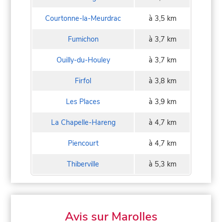
Courtonne-la-Meurdrac
à 3,5 km
Fumichon
à 3,7 km
Ouilly-du-Houley
à 3,7 km
Firfol
à 3,8 km
Les Places
à 3,9 km
La Chapelle-Hareng
à 4,7 km
Piencourt
à 4,7 km
Thiberville
à 5,3 km
Avis sur Marolles