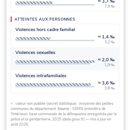
≈
3,7 ‰
7,9 ‰
ATTEINTES AUX PERSONNES
Violences hors cadre familial
≈
1,4 ‰
3,2 ‰
Violences sexuelles
≈
2,0 ‰
1,9 ‰
Violences intrafamiliales
≈
3,6 ‰
3,8 ‰
≈ : valeur non publiée (secret statistique) : moyenne des petites
communes du département.
Source
- SSMSI (ministère de
l'Intérieur), base communale de la délinquance enregistrée par la
police et la gendarmerie, 2025 (data.gouv.fr)
— mis à jour en
août 2026
.