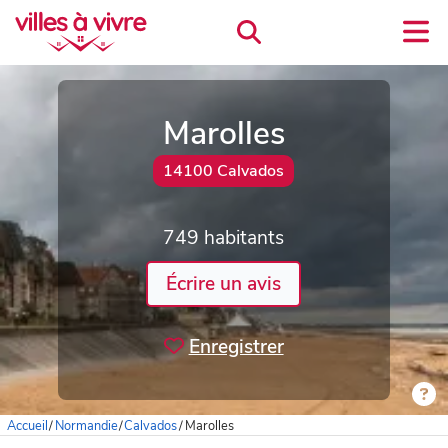
Marolles
14100 Calvados
749 habitants
Écrire un avis
Enregistrer
Accueil
/
Normandie
/
Calvados
/
Marolles