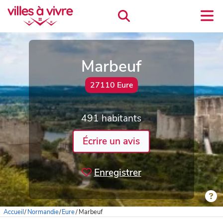
Marbeuf
27110 Eure
491 habitants
Écrire un avis
Enregistrer
Accueil
/
Normandie
/
Eure
/
Marbeuf