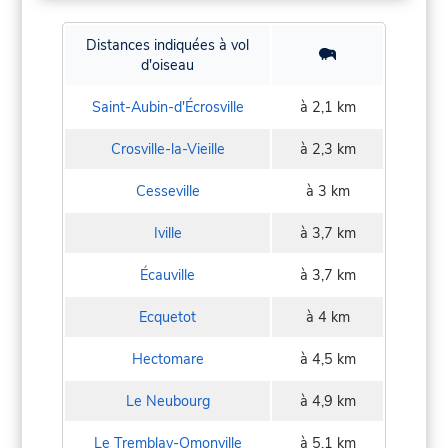
Distances indiquées à vol
d'oiseau
Saint-Aubin-d'Écrosville
à 2,1 km
Crosville-la-Vieille
à 2,3 km
Cesseville
à 3 km
Iville
à 3,7 km
Écauville
à 3,7 km
Ecquetot
à 4 km
Hectomare
à 4,5 km
Le Neubourg
à 4,9 km
Le Tremblay-Omonville
à 5,1 km