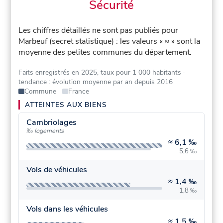
Sécurité
Les chiffres détaillés ne sont pas publiés pour
Marbeuf (secret statistique) : les valeurs « ≈ » sont la
moyenne des petites communes du département.
Faits enregistrés en 2025, taux pour 1 000 habitants
·
tendance : évolution moyenne par an depuis 2016
Commune
France
ATTEINTES AUX BIENS
Cambriolages
‰ logements
≈
6,1 ‰
5,6 ‰
Vols de véhicules
≈
1,4 ‰
1,8 ‰
Vols dans les véhicules
≈
1,5 ‰