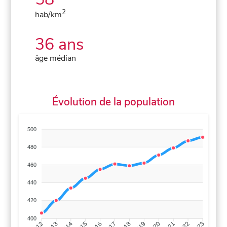
2
hab/km
36 ans
âge médian
Évolution de la population
500
480
460
440
420
400