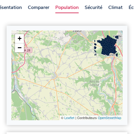
ésentation
Comparer
Population
Sécurité
Climat
Éc
+
−
©
| Contributeurs
Leaflet
OpenStreetMap