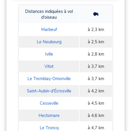
Distances indiquées à vol
d'oiseau
Marbeuf
à 2,3 km
Le Neubourg
à 2,5 km
Iville
à 2,8 km
Vitot
à 3,7 km
Le Tremblay-Omonville
à 3,7 km
Saint-Aubin-d'Écrosville
à 4,2 km
Cesseville
à 4,5 km
Hectomare
à 4,6 km
Le Troncq
à 4,7 km