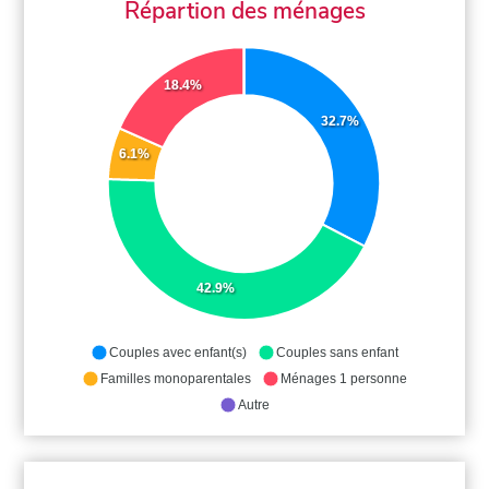
Répartion des ménages
18.4%
32.7%
6.1%
42.9%
Couples avec enfant(s)
Couples sans enfant
Familles monoparentales
Ménages 1 personne
Autre