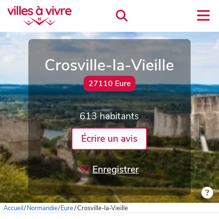
Crosville-la-Vieille
27110 Eure
613 habitants
Écrire un avis
Enregistrer
Accueil
/
Normandie
/
Eure
/
Crosville-la-Vieille