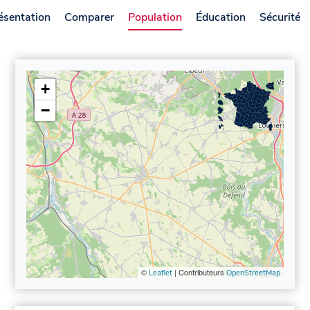
ésentation
Comparer
Population
Éducation
Sécurité
+
−
©
| Contributeurs
Leaflet
OpenStreetMap