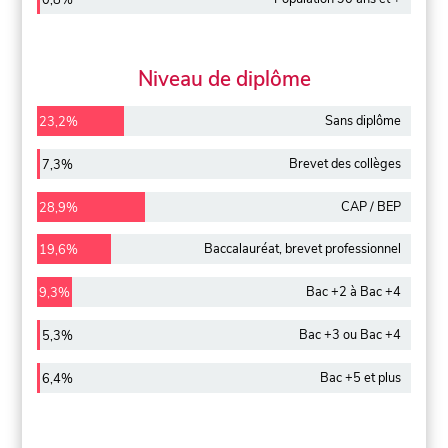
0,8%
Niveau de diplôme
Sans diplôme
23,2%
Brevet des collèges
7,3%
CAP / BEP
28,9%
Baccalauréat, brevet professionnel
19,6%
Bac +2 à Bac +4
9,3%
Bac +3 ou Bac +4
5,3%
Bac +5 et plus
6,4%