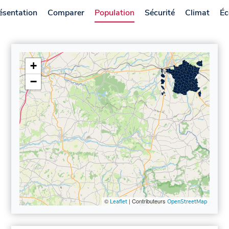
ésentation
Comparer
Population
Sécurité
Climat
Éc
+
−
©
| Contributeurs
Leaflet
OpenStreetMap