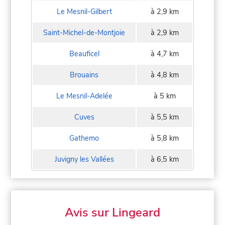
Le Mesnil-Gilbert
à 2,9 km
Saint-Michel-de-Montjoie
à 2,9 km
Beauficel
à 4,7 km
Brouains
à 4,8 km
Le Mesnil-Adelée
à 5 km
Cuves
à 5,5 km
Gathemo
à 5,8 km
Juvigny les Vallées
à 6,5 km
Avis sur Lingeard