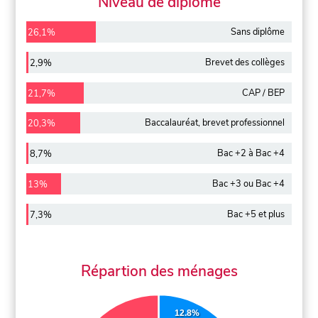
Niveau de diplôme
Sans diplôme
26,1%
Brevet des collèges
2,9%
CAP / BEP
21,7%
Baccalauréat, brevet professionnel
20,3%
Bac +2 à Bac +4
8,7%
Bac +3 ou Bac +4
13%
Bac +5 et plus
7,3%
Répartion des ménages
12.8%