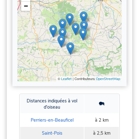
−
©
| Contributeurs
Leaflet
OpenStreetMap
Distances indiquées à vol
d'oiseau
Perriers-en-Beauficel
à 2 km
Saint-Pois
à 2,5 km