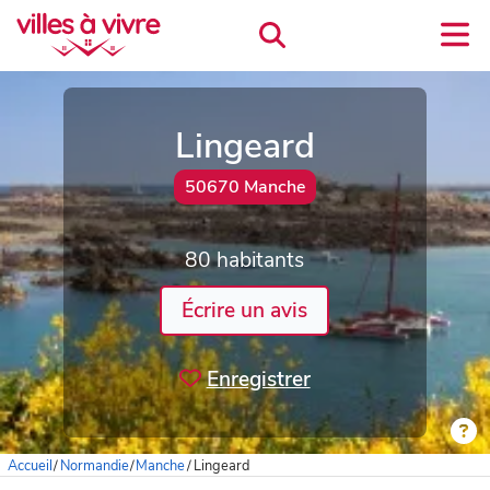
Lingeard
50670 Manche
80 habitants
Écrire un avis
Enregistrer
Accueil
/
Normandie
/
Manche
/
Lingeard