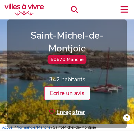
Saint-Michel-de-
Montjoie
50670 Manche
342 habitants
Écrire un avis
Enregistrer
Accueil
/
Normandie
/
Manche
/
Saint-Michel-de-Montjoie