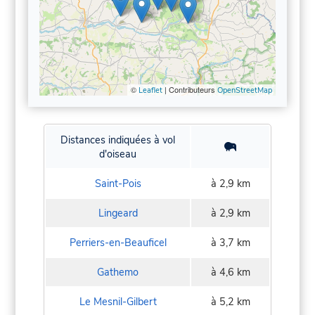
©
| Contributeurs
Leaflet
OpenStreetMap
Distances indiquées à vol
d'oiseau
Saint-Pois
à 2,9 km
Lingeard
à 2,9 km
Perriers-en-Beauficel
à 3,7 km
Gathemo
à 4,6 km
Le Mesnil-Gilbert
à 5,2 km