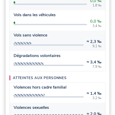
0,0 ‰
1,8 ‰
Vols dans les véhicules
0,0 ‰
3,4 ‰
Vols sans violence
≈
2,3 ‰
9,1 ‰
Dégradations volontaires
≈
3,4 ‰
7,9 ‰
ATTEINTES AUX PERSONNES
Violences hors cadre familial
≈
1,4 ‰
3,2 ‰
Violences sexuelles
≈
2,0 ‰