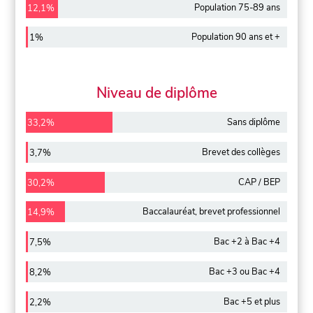
Population 75-89 ans
12,1%
Population 90 ans et +
1%
Niveau de diplôme
Sans diplôme
33,2%
Brevet des collèges
3,7%
CAP / BEP
30,2%
Baccalauréat, brevet professionnel
14,9%
Bac +2 à Bac +4
7,5%
Bac +3 ou Bac +4
8,2%
Bac +5 et plus
2,2%