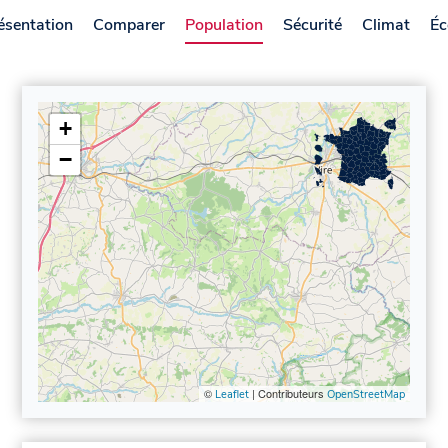
ésentation
Comparer
Population
Sécurité
Climat
Éc
+
−
©
| Contributeurs
Leaflet
OpenStreetMap