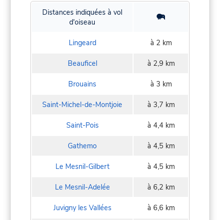
Distances indiquées à vol
d'oiseau
Lingeard
à 2 km
Beauficel
à 2,9 km
Brouains
à 3 km
Saint-Michel-de-Montjoie
à 3,7 km
Saint-Pois
à 4,4 km
Gathemo
à 4,5 km
Le Mesnil-Gilbert
à 4,5 km
Le Mesnil-Adelée
à 6,2 km
Juvigny les Vallées
à 6,6 km