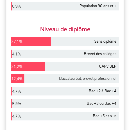
Population 90 ans et +
0,9%
Niveau de diplôme
Sans diplôme
37,1%
Brevet des collèges
4,1%
CAP / BEP
31,2%
Baccalauréat, brevet professionnel
12,4%
Bac +2 à Bac +4
4,7%
Bac +3 ou Bac +4
5,9%
Bac +5 et plus
4,7%