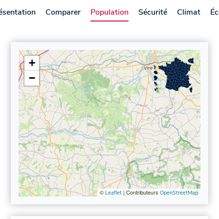
ésentation
Comparer
Population
Sécurité
Climat
Éc
+
−
©
| Contributeurs
Leaflet
OpenStreetMap