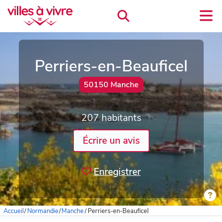
Perriers-en-Beauficel
50150 Manche
207 habitants
Écrire un avis
Enregistrer
Accueil
/
Normandie
/
Manche
/
Perriers-en-Beauficel