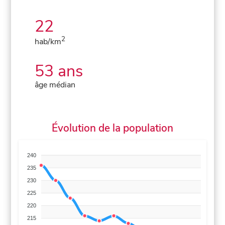
22
2
hab/km
53 ans
âge médian
Évolution de la population
240
235
230
225
220
215