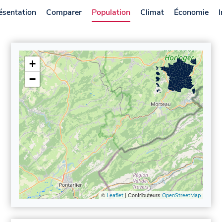
ésentation
Comparer
Population
Climat
Économie
+
−
©
| Contributeurs
Leaflet
OpenStreetMap