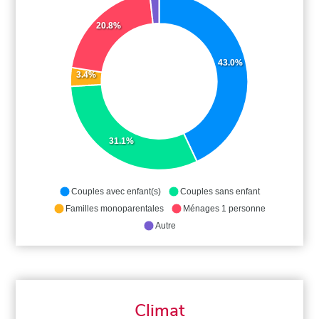
20.8%
43.0%
3.4%
31.1%
Couples avec enfant(s)
Couples sans enfant
Familles monoparentales
Ménages 1 personne
Autre
Climat