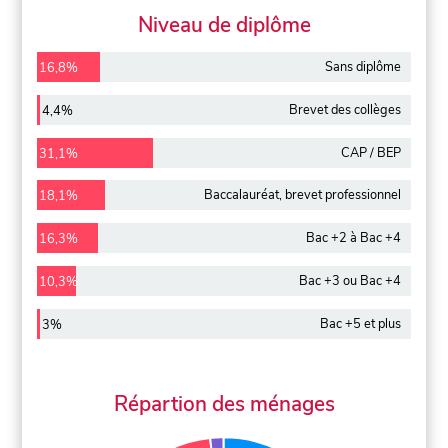
Niveau de diplôme
Sans diplôme
16,8%
Brevet des collèges
4,4%
CAP / BEP
31,1%
Baccalauréat, brevet professionnel
18,1%
Bac +2 à Bac +4
16,3%
Bac +3 ou Bac +4
10,3%
Bac +5 et plus
3%
Répartion des ménages