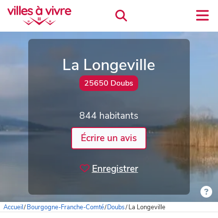
La Longeville
25650 Doubs
844 habitants
Écrire un avis
Enregistrer
Accueil
/
Bourgogne-Franche-Comté
/
Doubs
/
La Longeville