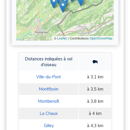
©
| Contributeurs
Leaflet
OpenStreetMap
Distances indiquées à vol
d'oiseau
Ville-du-Pont
à 3,1 km
Montflovin
à 3,5 km
Montbenoît
à 3,8 km
La Chaux
à 4 km
Gilley
à 4,3 km