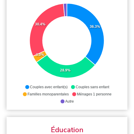
30.4%
36.3%
3.0%
28.9%
Couples avec enfant(s)
Couples sans enfant
Familles monoparentales
Ménages 1 personne
Autre
Éducation