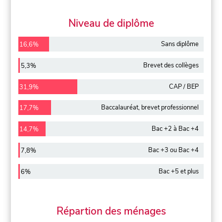
Niveau de diplôme
Sans diplôme
16,6%
Brevet des collèges
5,3%
CAP / BEP
31,9%
Baccalauréat, brevet professionnel
17,7%
Bac +2 à Bac +4
14,7%
Bac +3 ou Bac +4
7,8%
Bac +5 et plus
6%
Répartion des ménages