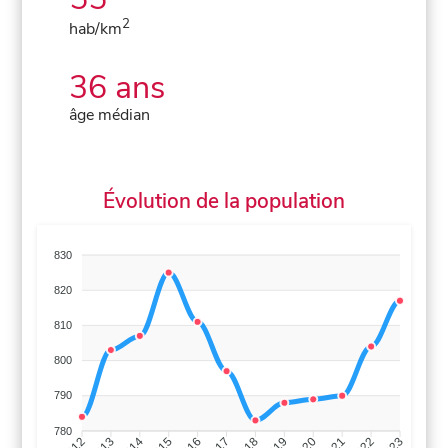
2
hab/km
36 ans
âge médian
Évolution de la population
830
820
810
800
790
780