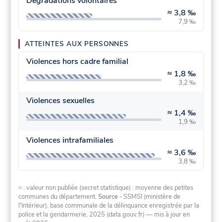
Dégradations volontaires
≈
3,8 ‰
7,9 ‰
ATTEINTES AUX PERSONNES
Violences hors cadre familial
≈
1,8 ‰
3,2 ‰
Violences sexuelles
≈
1,4 ‰
1,9 ‰
Violences intrafamiliales
≈
3,6 ‰
3,8 ‰
≈ : valeur non publiée (secret statistique) : moyenne des petites
communes du département.
Source
- SSMSI (ministère de
l'Intérieur), base communale de la délinquance enregistrée par la
police et la gendarmerie, 2025 (data.gouv.fr)
— mis à jour en