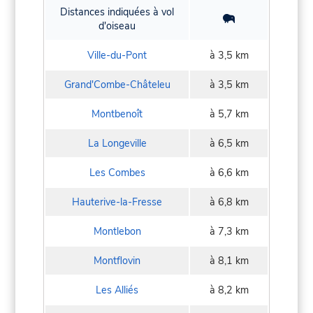
Distances indiquées à vol
d'oiseau
Ville-du-Pont
à 3,5 km
Grand'Combe-Châteleu
à 3,5 km
Montbenoît
à 5,7 km
La Longeville
à 6,5 km
Les Combes
à 6,6 km
Hauterive-la-Fresse
à 6,8 km
Montlebon
à 7,3 km
Montflovin
à 8,1 km
Les Alliés
à 8,2 km