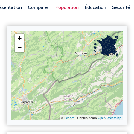
ésentation
Comparer
Population
Éducation
Sécurité
+
−
©
| Contributeurs
Leaflet
OpenStreetMap