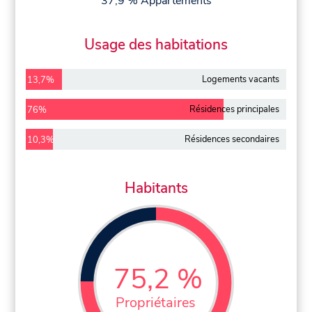
37,9 % Appartements
Usage des habitations
Logements vacants
13,7%
Résidences principales
76%
Résidences secondaires
10,3%
Habitants
75,2 %
Propriétaires