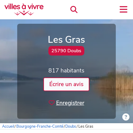
Les Gras
25790 Doubs
817 habitants
Écrire un avis
Enregistrer
Accueil
/
Bourgogne-Franche-Comté
/
Doubs
/
Les Gras