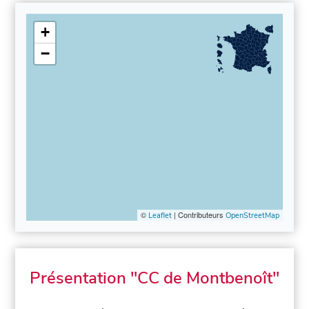
+
−
©
| Contributeurs
Leaflet
OpenStreetMap
Présentation "CC de Montbenoît"