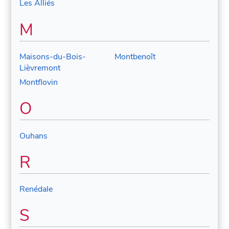
Les Alliés
M
Maisons-du-Bois-
Montbenoît
Lièvremont
Montflovin
O
Ouhans
R
Renédale
S