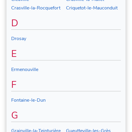
Crasville-la-Rocquefort
Criquetot-le-Mauconduit
D
Drosay
E
Ermenouville
F
Fontaine-le-Dun
G
Grainville-la-Teinturière
Gueutteville-les-Grès