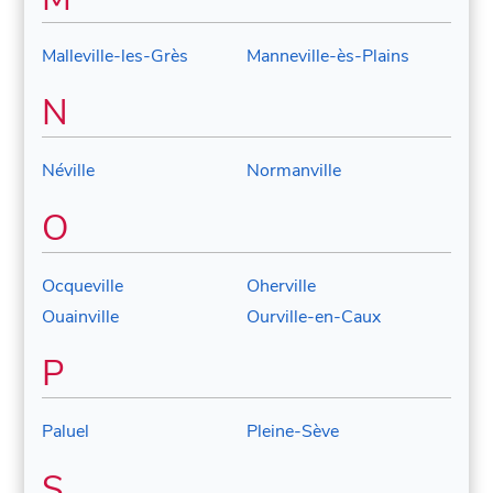
Malleville-les-Grès
Manneville-ès-Plains
N
Néville
Normanville
O
Ocqueville
Oherville
Ouainville
Ourville-en-Caux
P
Paluel
Pleine-Sève
S