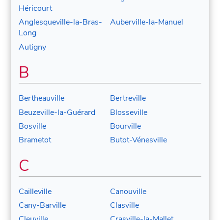
Héricourt
Anglesqueville-la-Bras-
Auberville-la-Manuel
Long
Autigny
B
Bertheauville
Bertreville
Beuzeville-la-Guérard
Blosseville
Bosville
Bourville
Brametot
Butot-Vénesville
C
Cailleville
Canouville
Cany-Barville
Clasville
Cleuville
Crasville-la-Mallet