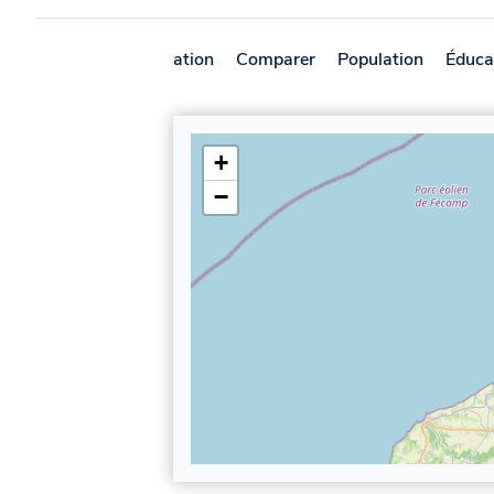
Présentation
Comparer
Population
Éduca
+
−