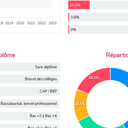
15,5%
3,6%
18
2019
2020
2021
2022
2023
0%
iplôme
Réparti
Sans diplôme
18.3%
Brevet des collèges
CAP / BEP
Baccalauréat, brevet professionnel
14.5%
Bac +2 à Bac +4