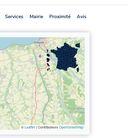
Services
Mairie
Proximité
Avis
©
| Contributeurs
Leaflet
OpenStreetMap