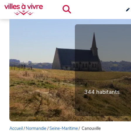
344 habitants
Accueil
/
Normandie
/
Seine-Maritime
/
Canouville