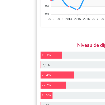
320
315
2012
2013
2014
2015
2016
2017
20
Niveau de d
19,3%
7,1%
29,4%
22,7%
10,5%