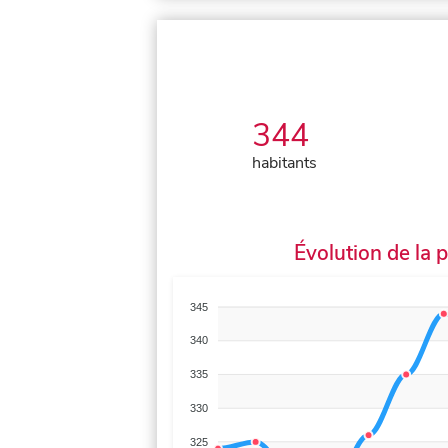
344
habitants
Évolution de la 
345
340
335
330
325