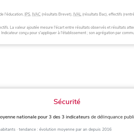
de l'éducation,
IPS
,
IVAC
(résultats Brevet),
IVAL
(résultats Bac), effectifs (rentr
tifs. La valeur ajoutée mesure l'écart entre résultats observés et résultats atte
. Indicateur conçu pour s'appliquer à l'établissement ; son agrégation par com
Sécurité
oyenne nationale pour 3 des 3 indicateurs
de délinquance publ
habitants
· tendance : évolution moyenne par an depuis 2016