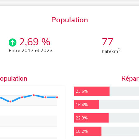
Population
2,69 %
77
Entre 2017 et 2023
2
hab/km
population
Répart
23,5%
16,4%
22,9%
18,2%