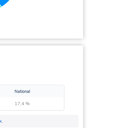
National
17,4 %
x
.