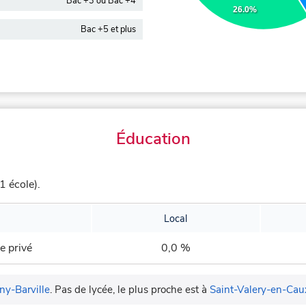
Bac +3 ou Bac +4
26.0%
Bac +5 et plus
Éducation
1 école).
Local
e privé
0,0 %
ny-Barville
.
Pas de lycée, le plus proche est à
Saint-Valery-en-Cau