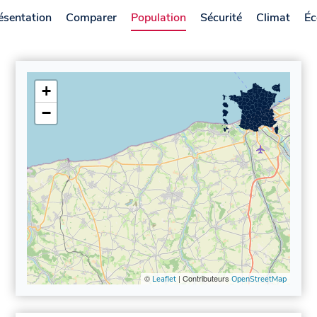
ésentation
Comparer
Population
Sécurité
Climat
Éc
+
−
©
| Contributeurs
Leaflet
OpenStreetMap