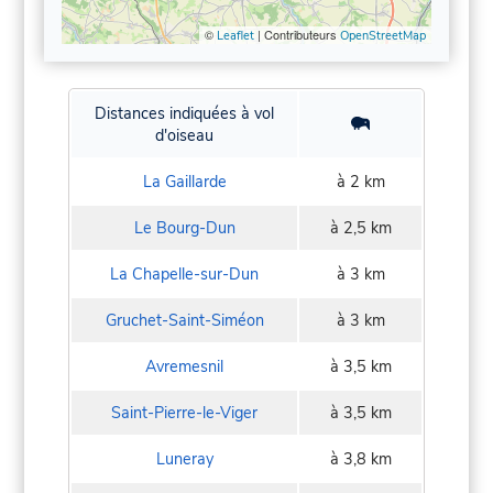
©
| Contributeurs
Leaflet
OpenStreetMap
Distances indiquées à vol
d'oiseau
La Gaillarde
à 2 km
Le Bourg-Dun
à 2,5 km
La Chapelle-sur-Dun
à 3 km
Gruchet-Saint-Siméon
à 3 km
Avremesnil
à 3,5 km
Saint-Pierre-le-Viger
à 3,5 km
Luneray
à 3,8 km