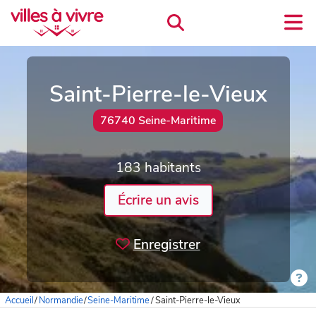
Saint-Pierre-le-Vieux
76740 Seine-Maritime
183 habitants
Écrire un avis
Enregistrer
Accueil
/
Normandie
/
Seine-Maritime
/
Saint-Pierre-le-Vieux