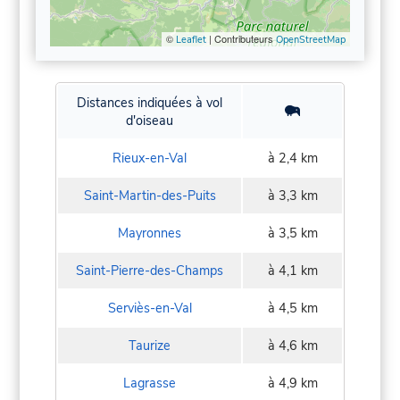
©
| Contributeurs
Leaflet
OpenStreetMap
Distances indiquées à vol
d'oiseau
Rieux-en-Val
à 2,4 km
Saint-Martin-des-Puits
à 3,3 km
Mayronnes
à 3,5 km
Saint-Pierre-des-Champs
à 4,1 km
Serviès-en-Val
à 4,5 km
Taurize
à 4,6 km
Lagrasse
à 4,9 km