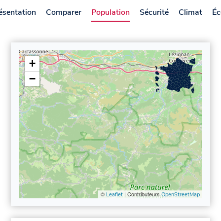
ésentation
Comparer
Population
Sécurité
Climat
Éc
+
−
©
| Contributeurs
Leaflet
OpenStreetMap