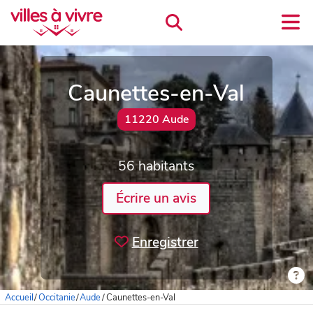
Caunettes-en-Val
11220 Aude
56 habitants
Écrire un avis
Enregistrer
Accueil
/
Occitanie
/
Aude
/
Caunettes-en-Val