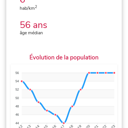
2
hab/km
56 ans
âge médian
Évolution de la population
56
54
52
50
48
46
44