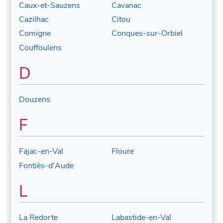
Caux-et-Sauzens
Cavanac
Cazilhac
Citou
Comigne
Conques-sur-Orbiel
Couffoulens
D
Douzens
F
Fajac-en-Val
Floure
Fontiès-d'Aude
L
La Redorte
Labastide-en-Val