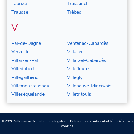
Taurize
Trassanel
Trausse
Trèbes
V
Val-de-Dagne
Ventenac-Cabardès
Verzeille
Villalier
Villar-en-Val
Villarzel-Cabardès
Villedubert
Villefloure
Villegailhenc
Villegly
Villemoustaussou
Villeneuve-Minervois
Villesèquelande
Villetritouls
© 2026 Villesavivre.fr -
Mentions légales
|
Politique de confidentialité
|
Gérer mes
cookies