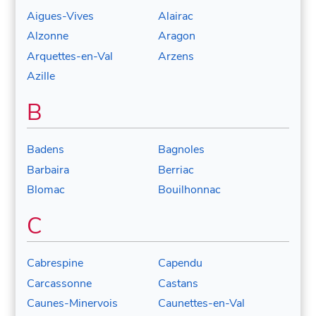
Aigues-Vives
Alairac
Alzonne
Aragon
Arquettes-en-Val
Arzens
Azille
B
Badens
Bagnoles
Barbaira
Berriac
Blomac
Bouilhonnac
C
Cabrespine
Capendu
Carcassonne
Castans
Caunes-Minervois
Caunettes-en-Val