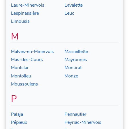
Laure-Minervois
Lavalette
Lespinassière
Leuc
Limousis
M
Malves-en-Minervois
Marseillette
Mas-des-Cours
Mayronnes
Montclar
Montirat
Montolieu
Monze
Moussoulens
P
Palaja
Pennautier
Pépieux
Peyriac-Minervois