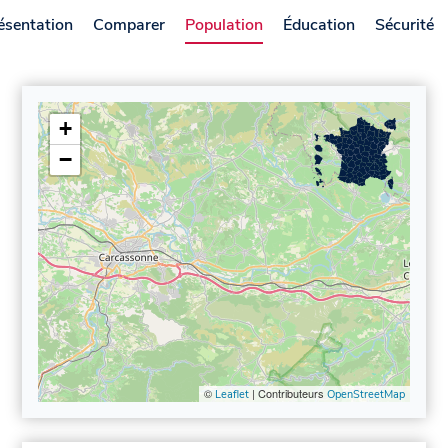
ésentation
Comparer
Population
Éducation
Sécurité
+
−
©
| Contributeurs
Leaflet
OpenStreetMap