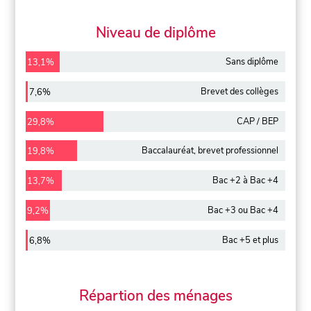
Niveau de diplôme
Sans diplôme
13,1%
Brevet des collèges
7,6%
CAP / BEP
29,8%
Baccalauréat, brevet professionnel
19,8%
Bac +2 à Bac +4
13,7%
Bac +3 ou Bac +4
9,2%
Bac +5 et plus
6,8%
Répartion des ménages