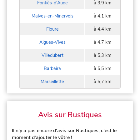
Fontiès-d'Aude
à 3,9 km
Malves-en-Minervois
à 4,1 km
Floure
à 4,4 km
Aigues-Vives
à 4,7 km
Villedubert
à 5,3 km
Barbaira
à 5,5 km
Marseillette
à 5,7 km
Avis sur Rustiques
Il n'y a pas encore d'avis sur Rustiques, c'est le
moment d'ajouter le vôtre !