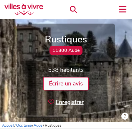
Rustiques
11800 Aude
538 habitants
Écrire un avis
Enregistrer
Accueil
/
Occitanie
/
Aude
/
Rustiques