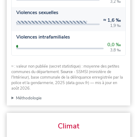
3,2 ‰
Violences sexuelles
≈
1,6 ‰
1,9 ‰
Violences intrafamiliales
0,0 ‰
3,8 ‰
≈ : valeur non publiée (secret statistique) : moyenne des petites
communes du département.
Source
- SSMSI (ministère de
l'Intérieur), base communale de la délinquance enregistrée par la
police et la gendarmerie, 2025 (data.gouv.fr)
— mis à jour en
août 2026
.
Méthodologie
Climat