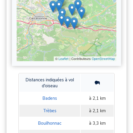
©
| Contributeurs
Leaflet
OpenStreetMap
Distances indiquées à vol
d'oiseau
Badens
à 2,1 km
Trèbes
à 2,1 km
Bouilhonnac
à 3,3 km