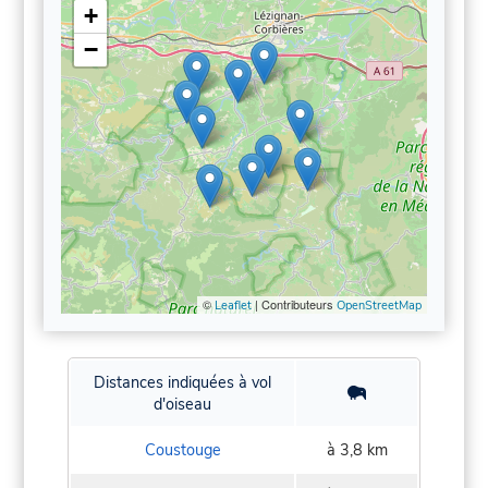
+
−
©
| Contributeurs
Leaflet
OpenStreetMap
Distances indiquées à vol
d'oiseau
Coustouge
à 3,8 km