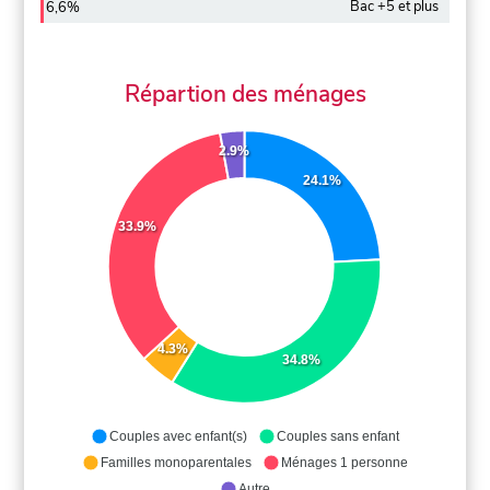
Bac +5 et plus
6,6%
Répartion des ménages
2.9%
24.1%
33.9%
4.3%
34.8%
Couples avec enfant(s)
Couples sans enfant
Familles monoparentales
Ménages 1 personne
Autre