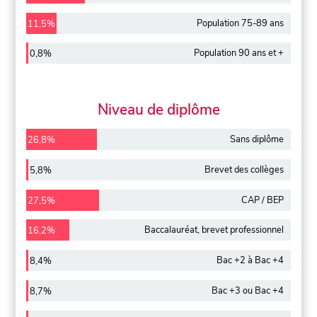
Population 75-89 ans
11,5%
Population 90 ans et +
0,8%
Niveau de diplôme
Sans diplôme
26,8%
Brevet des collèges
5,8%
CAP / BEP
27,5%
Baccalauréat, brevet professionnel
16,2%
Bac +2 à Bac +4
8,4%
Bac +3 ou Bac +4
8,7%