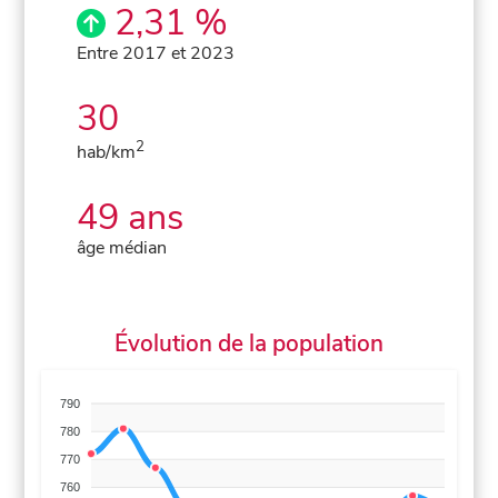
2,31 %
Entre 2017 et 2023
30
2
hab/km
49 ans
âge médian
Évolution de la population
790
780
770
760