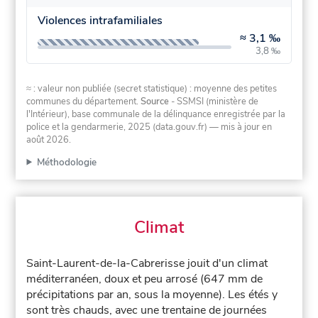
Violences intrafamiliales
≈
3,1 ‰
3,8 ‰
≈ : valeur non publiée (secret statistique) : moyenne des petites
communes du département.
Source
- SSMSI (ministère de
l'Intérieur), base communale de la délinquance enregistrée par la
police et la gendarmerie, 2025 (data.gouv.fr)
— mis à jour en
août 2026
.
Méthodologie
Climat
Saint-Laurent-de-la-Cabrerisse jouit d'un climat
méditerranéen, doux et peu arrosé (647 mm de
précipitations par an, sous la moyenne). Les étés y
sont très chauds, avec une trentaine de journées