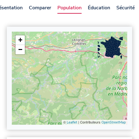
ésentation
Comparer
Population
Éducation
Sécurité
+
−
©
| Contributeurs
Leaflet
OpenStreetMap