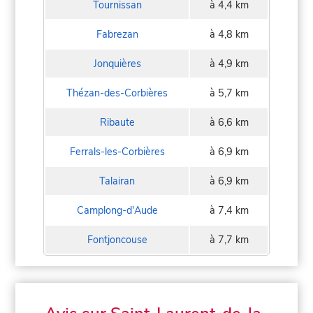
Tournissan
à 4,4 km
Fabrezan
à 4,8 km
Jonquières
à 4,9 km
Thézan-des-Corbières
à 5,7 km
Ribaute
à 6,6 km
Ferrals-les-Corbières
à 6,9 km
Talairan
à 6,9 km
Camplong-d'Aude
à 7,4 km
Fontjoncouse
à 7,7 km