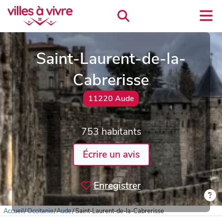
Saint-Laurent-de-la-
Cabrerisse
11220 Aude
753 habitants
Écrire un avis
Enregistrer
Accueil
/
Occitanie
/
Aude
/
Saint-Laurent-de-la-Cabrerisse