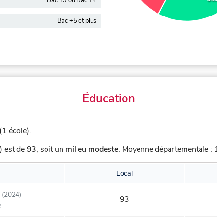
Bac +3 ou Bac +4
Bac +5 et plus
Éducation
1 école).
) est de
93
,
soit un
milieu modeste
.
Moyenne départementale : 1
Local
(2024)
93
e