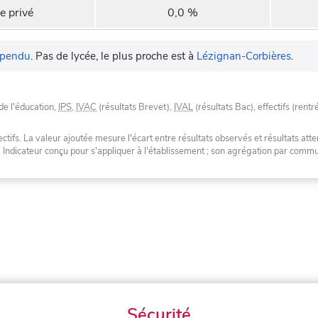
e privé
0,0 %
pendu
.
Pas de lycée, le plus proche est à
Lézignan-Corbières
.
de l'éducation,
IPS
,
IVAC
(résultats Brevet),
IVAL
(résultats Bac), effectifs (rentr
tifs. La valeur ajoutée mesure l'écart entre résultats observés et résultats atte
. Indicateur conçu pour s'appliquer à l'établissement ; son agrégation par com
Sécurité