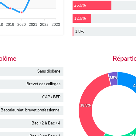
26,5%
12,5%
18
2019
2020
2021
2022
2023
1,8%
iplôme
Réparti
Sans diplôme
3.8%
Brevet des collèges
2
CAP / BEP
38.5%
Baccalauréat, brevet professionnel
Bac +2 à Bac +4
34