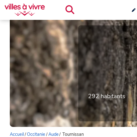
292 habitants
Accueil
/
Occitanie
/
Aude
/
Tournissan