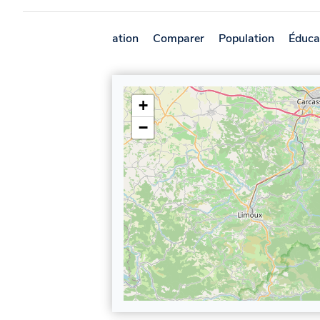
Présentation
Comparer
Population
Éduca
+
−