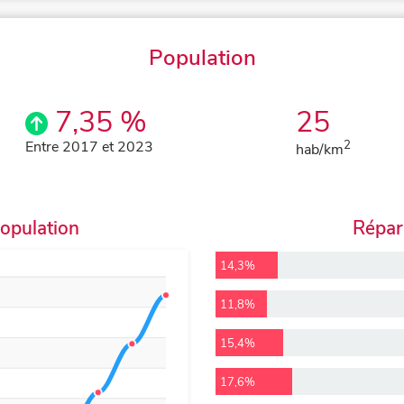
Population
7,35 %
25
Entre 2017 et 2023
2
hab/km
population
Répart
14,3%
11,8%
15,4%
17,6%