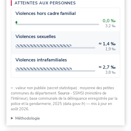
ATTEINTES AUX PERSONNES
Violences hors cadre familial
0,0 ‰
3,2 ‰
Violences sexuelles
≈
1,4 ‰
1,9 ‰
Violences intrafamiliales
≈
2,7 ‰
3,8 ‰
≈ : valeur non publiée (secret statistique) : moyenne des petites
communes du département.
Source
- SSMSI (ministère de
l'Intérieur), base communale de la délinquance enregistrée par la
police et la gendarmerie, 2025 (data.gouv.fr)
— mis à jour en
août 2026
.
Méthodologie