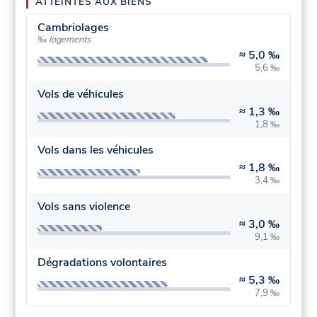
ATTEINTES AUX BIENS
Cambriolages
‰ logements
≈
5,0 ‰
5,6 ‰
Vols de véhicules
≈
1,3 ‰
1,8 ‰
Vols dans les véhicules
≈
1,8 ‰
3,4 ‰
Vols sans violence
≈
3,0 ‰
9,1 ‰
Dégradations volontaires
≈
5,3 ‰
7,9 ‰