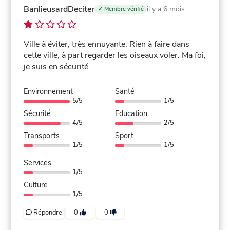
BanlieusardDeciter
il y a 6 mois
✓ Membre vérifié
Ville à éviter, très ennuyante. Rien à faire dans
cette ville, à part regarder les oiseaux voler. Ma foi,
je suis en sécurité.
Environnement
Santé
5/5
1/5
Sécurité
Education
4/5
2/5
Transports
Sport
1/5
1/5
Services
1/5
Culture
1/5
Répondre
0
0