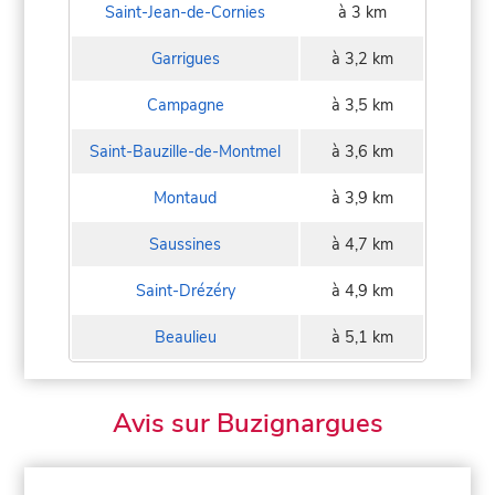
Saint-Jean-de-Cornies
à 3 km
Garrigues
à 3,2 km
Campagne
à 3,5 km
Saint-Bauzille-de-Montmel
à 3,6 km
Montaud
à 3,9 km
Saussines
à 4,7 km
Saint-Drézéry
à 4,9 km
Beaulieu
à 5,1 km
Avis sur Buzignargues