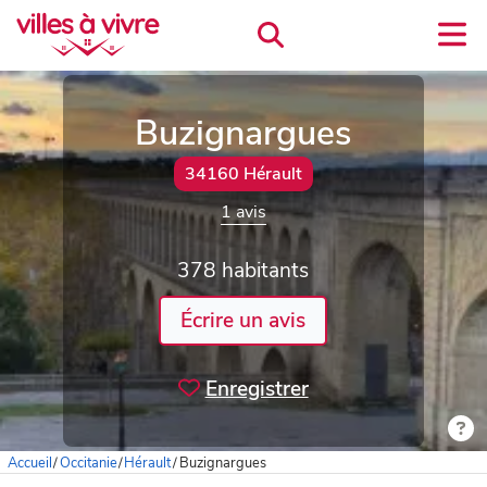
Buzignargues
34160 Hérault
1 avis
378 habitants
Écrire un avis
Enregistrer
Accueil
/
Occitanie
/
Hérault
/
Buzignargues