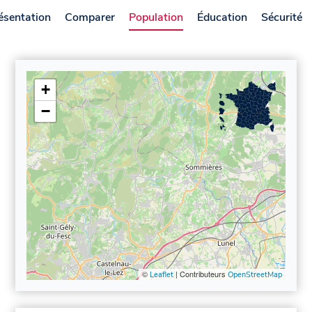
ésentation
Comparer
Population
Éducation
Sécurité
+
−
©
| Contributeurs
Leaflet
OpenStreetMap