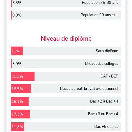
Population 75-89 ans
5,3%
Population 90 ans et +
0,9%
Niveau de diplôme
Sans diplôme
11%
Brevet des collèges
3,9%
CAP / BEP
21,3%
Baccalauréat, brevet professionnel
18,5%
Bac +2 à Bac +4
16,1%
Bac +3 ou Bac +4
17,3%
Bac +5 et plus
11,8%