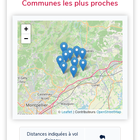
Communes les plus proches
+
−
©
| Contributeurs
Leaflet
OpenStreetMap
Distances indiquées à vol