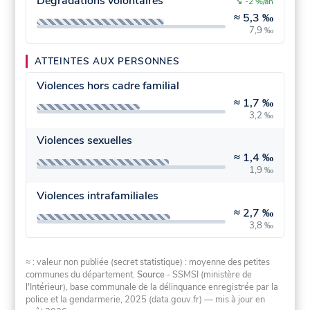
Dégradations volontaires
↘
-2 %/an
≈
5,3 ‰
7,9 ‰
ATTEINTES AUX PERSONNES
Violences hors cadre familial
≈
1,7 ‰
3,2 ‰
Violences sexuelles
≈
1,4 ‰
1,9 ‰
Violences intrafamiliales
≈
2,7 ‰
3,8 ‰
≈ : valeur non publiée (secret statistique) : moyenne des petites
communes du département.
Source
- SSMSI (ministère de
l'Intérieur), base communale de la délinquance enregistrée par la
police et la gendarmerie, 2025 (data.gouv.fr)
— mis à jour en