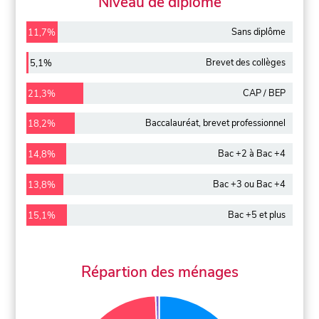
Niveau de diplôme
Sans diplôme
11,7%
Brevet des collèges
5,1%
CAP / BEP
21,3%
Baccalauréat, brevet professionnel
18,2%
Bac +2 à Bac +4
14,8%
Bac +3 ou Bac +4
13,8%
Bac +5 et plus
15,1%
Répartion des ménages