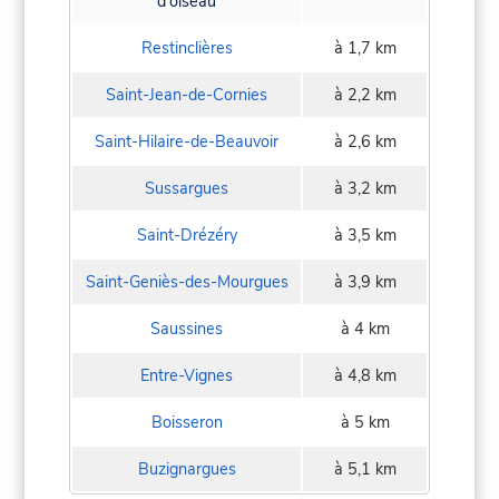
d'oiseau
Restinclières
à 1,7 km
Saint-Jean-de-Cornies
à 2,2 km
Saint-Hilaire-de-Beauvoir
à 2,6 km
Sussargues
à 3,2 km
Saint-Drézéry
à 3,5 km
Saint-Geniès-des-Mourgues
à 3,9 km
Saussines
à 4 km
Entre-Vignes
à 4,8 km
Boisseron
à 5 km
Buzignargues
à 5,1 km