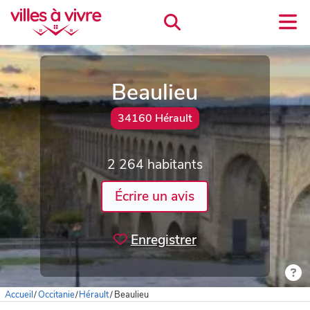
Beaulieu
34160 Hérault
2 264 habitants
Écrire un avis
Enregistrer
Accueil
/
Occitanie
/
Hérault
/
Beaulieu