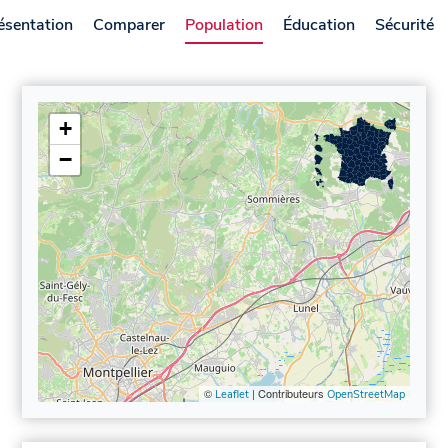
ésentation
Comparer
Population
Éducation
Sécurité
+
−
©
| Contributeurs
Leaflet
OpenStreetMap