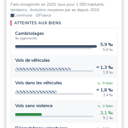
Faits enregistrés en 2025, taux pour 1 000 habitants
·
tendance : évolution moyenne par an depuis 2016
Commune
France
ATTEINTES AUX BIENS
Cambriolages
‰ logements
5,9 ‰
5,6 ‰
Vols de véhicules
≈
1,3 ‰
1,8 ‰
Vols dans les véhicules
↘
-9 %/an
≈
1,8 ‰
3,4 ‰
Vols sans violence
↘
-3 %/an
3,1 ‰
9,1 ‰