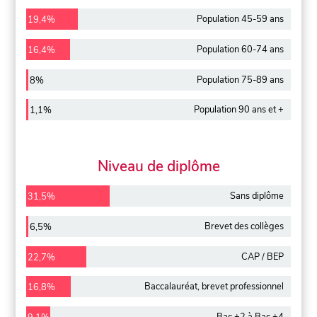
Population 45-59 ans
19,4%
Population 60-74 ans
16,4%
Population 75-89 ans
8%
Population 90 ans et +
1,1%
Niveau de diplôme
Sans diplôme
31,5%
Brevet des collèges
6,5%
CAP / BEP
22,7%
Baccalauréat, brevet professionnel
16,8%