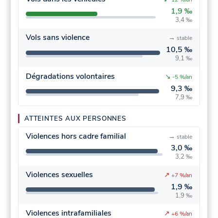
1,9 ‰
3,4 ‰
Vols sans violence
→
stable
10,5 ‰
9,1 ‰
Dégradations volontaires
↘
-5 %/an
9,3 ‰
7,9 ‰
ATTEINTES AUX PERSONNES
Violences hors cadre familial
→
stable
3,0 ‰
3,2 ‰
Violences sexuelles
↗
+7 %/an
1,9 ‰
1,9 ‰
Violences intrafamiliales
↗
+6 %/an