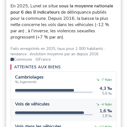
En 2025, Lunel se situe
sous la moyenne nationale
pour 6 des 8 indicateurs
de délinquance publiés
pour la commune.
Depuis 2016, la baisse la plus
nette concerne les vols dans les véhicules (-12 %
par an) ; à l'inverse, les violences sexuelles
progressent (+7 % par an).
Faits enregistrés en 2025, taux pour 1 000 habitants
·
tendance : évolution moyenne par an depuis 2016
Commune
France
ATTEINTES AUX BIENS
Cambriolages
↘
-7 %/an
‰ logements
4,3 ‰
5,6 ‰
Vols de véhicules
↘
-4 %/an
1,6 ‰
1,8 ‰
Vols dans les véhicules
↘
-12 %/an