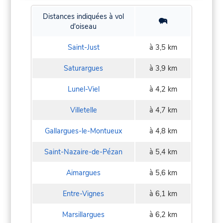
Distances indiquées à vol
d'oiseau
Saint-Just
à 3,5 km
Saturargues
à 3,9 km
Lunel-Viel
à 4,2 km
Villetelle
à 4,7 km
Gallargues-le-Montueux
à 4,8 km
Saint-Nazaire-de-Pézan
à 5,4 km
Aimargues
à 5,6 km
Entre-Vignes
à 6,1 km
Marsillargues
à 6,2 km