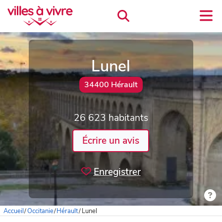
Lunel
34400 Hérault
26 623 habitants
Écrire un avis
Enregistrer
Accueil
/
Occitanie
/
Hérault
/
Lunel