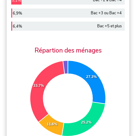
Bac +2 à Bac +4
9,1%
Bac +3 ou Bac +4
6,9%
Bac +5 et plus
6,4%
Répartion des ménages
27.3%
33.7%
25.2%
11.6%