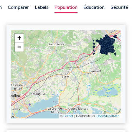
n
Comparer
Labels
Population
Éducation
Sécurité
+
−
©
| Contributeurs
Leaflet
OpenStreetMap