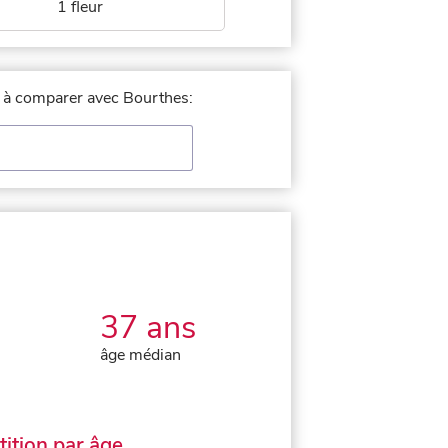
1 fleur
le à comparer avec Bourthes:
37 ans
âge médian
ition par âge