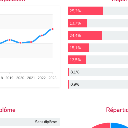
25,2%
13,7%
24,4%
15,1%
12,5%
8,1%
18
2019
2020
2021
2022
2023
0,9%
iplôme
Réparti
Sans diplôme