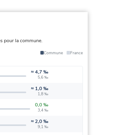
és pour la commune.
Commune
France
≈
4,7 ‰
5,6 ‰
≈
1,0 ‰
1,8 ‰
0,0 ‰
3,4 ‰
≈
2,0 ‰
9,1 ‰