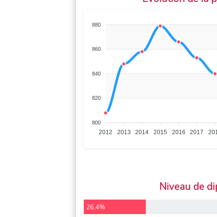
880
860
840
820
800
2012
2013
2014
2015
2016
2017
20
Niveau de d
26,4%