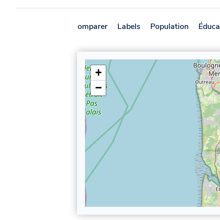
Présentation
Comparer
Labels
Population
Éduca
+
−