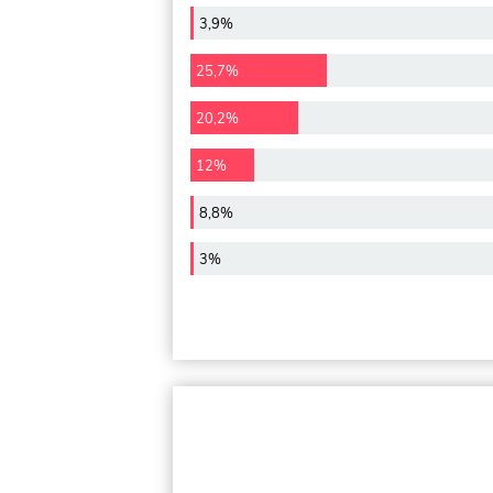
3,9%
25,7%
20,2%
12%
8,8%
3%