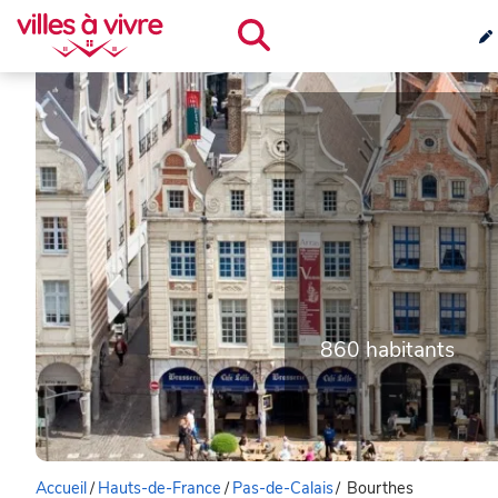
860 habitants
Accueil
/
Hauts-de-France
/
Pas-de-Calais
/
Bourthes