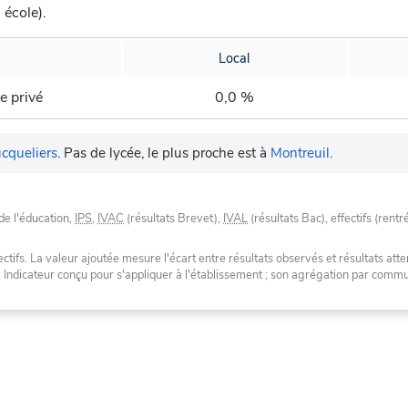
 école).
Local
e privé
0,0 %
cqueliers
.
Pas de lycée, le plus proche est à
Montreuil
.
de l'éducation,
IPS
,
IVAC
(résultats Brevet),
IVAL
(résultats Bac), effectifs (rentr
tifs. La valeur ajoutée mesure l'écart entre résultats observés et résultats atte
. Indicateur conçu pour s'appliquer à l'établissement ; son agrégation par com