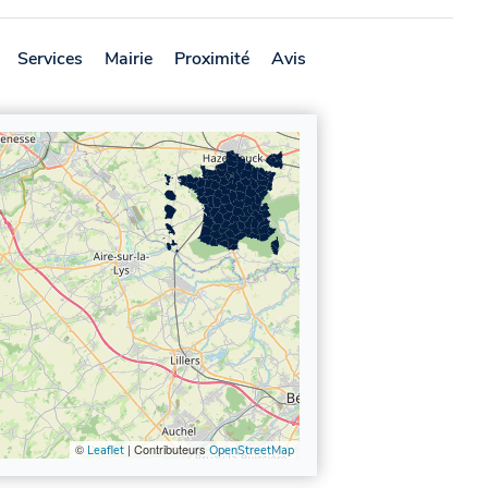
Services
Mairie
Proximité
Avis
©
| Contributeurs
Leaflet
OpenStreetMap