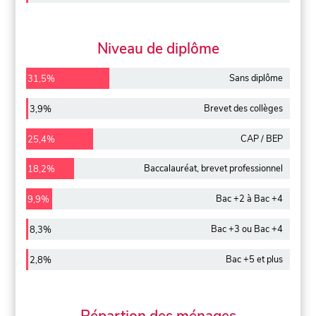
Niveau de diplôme
Sans diplôme
31,5%
Brevet des collèges
3,9%
CAP / BEP
25,4%
Baccalauréat, brevet professionnel
18,2%
Bac +2 à Bac +4
9,9%
Bac +3 ou Bac +4
8,3%
Bac +5 et plus
2,8%
Répartion des ménages