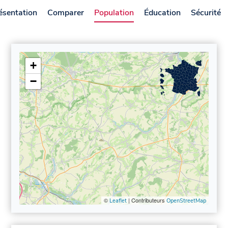
ésentation
Comparer
Population
Éducation
Sécurité
+
−
©
| Contributeurs
Leaflet
OpenStreetMap