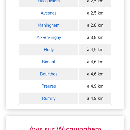
Hucqueliers
à 2,5 km
Avesnes
à 2,5 km
Maninghem
à 2,8 km
Aix-en-Ergny
à 3,8 km
Herly
à 4,5 km
Bimont
à 4,6 km
Bourthes
à 4,6 km
Preures
à 4,9 km
Rumilly
à 4,9 km
Avis sur Wicquinghem