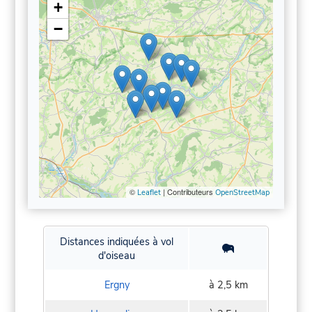
+
−
©
| Contributeurs
Leaflet
OpenStreetMap
Distances indiquées à vol
d'oiseau
Ergny
à 2,5 km