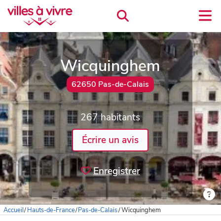
Wicquinghem
62650 Pas-de-Calais
267 habitants
Écrire un avis
Enregistrer
Accueil
/
Hauts-de-France
/
Pas-de-Calais
/
Wicquinghem