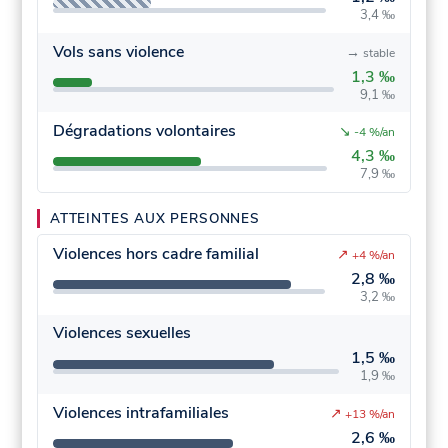
3,4 ‰
Vols sans violence
→
stable
1,3 ‰
9,1 ‰
Dégradations volontaires
↘
-4 %/an
4,3 ‰
7,9 ‰
ATTEINTES AUX PERSONNES
Violences hors cadre familial
↗
+4 %/an
2,8 ‰
3,2 ‰
Violences sexuelles
1,5 ‰
1,9 ‰
Violences intrafamiliales
↗
+13 %/an
2,6 ‰