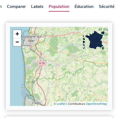
n
Comparer
Labels
Population
Éducation
Sécurité
+
−
©
| Contributeurs
Leaflet
OpenStreetMap