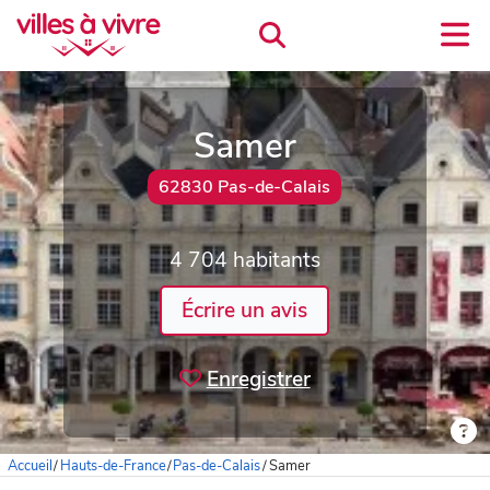
Samer
62830 Pas-de-Calais
4 704 habitants
Écrire un avis
Enregistrer
Accueil
/
Hauts-de-France
/
Pas-de-Calais
/
Samer