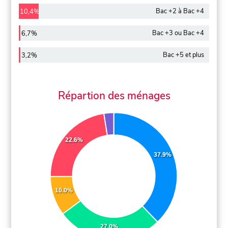
Bac +2 à Bac +4
10,4%
Bac +3 ou Bac +4
6,7%
Bac +5 et plus
3,2%
Répartion des ménages
22.6%
37.9%
10.0%
27.0%