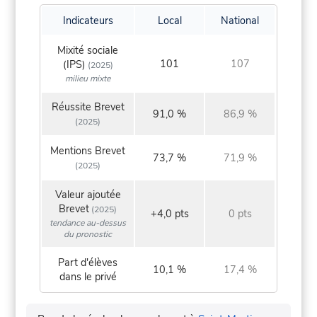
Indicateurs
Local
National
Mixité sociale
101
107
(IPS)
(2025)
milieu mixte
Réussite Brevet
91,0 %
86,9 %
(2025)
Mentions Brevet
73,7 %
71,9 %
(2025)
Valeur ajoutée
Brevet
(2025)
+4,0 pts
0 pts
tendance au-dessus
du pronostic
Part d'élèves
10,1 %
17,4 %
dans le privé