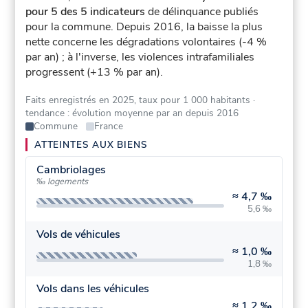
pour 5 des 5 indicateurs
de délinquance publiés
pour la commune.
Depuis 2016, la baisse la plus
nette concerne les dégradations volontaires (-4 %
par an) ; à l'inverse, les violences intrafamiliales
progressent (+13 % par an).
Faits enregistrés en 2025, taux pour 1 000 habitants
·
tendance : évolution moyenne par an depuis 2016
Commune
France
ATTEINTES AUX BIENS
Cambriolages
‰ logements
≈
4,7 ‰
5,6 ‰
Vols de véhicules
≈
1,0 ‰
1,8 ‰
Vols dans les véhicules
≈
1,2 ‰