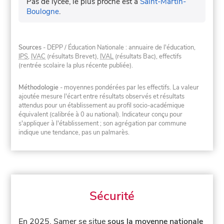
Pas de lycée, le plus proche est à
Saint-Martin-
Boulogne
.
Sources
- DEPP / Éducation Nationale : annuaire de l'éducation,
IPS
,
IVAC
(résultats Brevet),
IVAL
(résultats Bac), effectifs
(rentrée scolaire la plus récente publiée).
Méthodologie
- moyennes pondérées par les effectifs. La valeur
ajoutée mesure l'écart entre résultats observés et résultats
attendus pour un établissement au profil socio-académique
équivalent (calibrée à 0 au national). Indicateur conçu pour
s'appliquer à l'établissement ; son agrégation par commune
indique une tendance, pas un palmarès.
Sécurité
En 2025, Samer se situe
sous la moyenne nationale