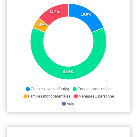
14.3%
19.0%
4.8%
61.9%
Couples avec enfant(s)
Couples sans enfant
Familles monoparentales
Ménages 1 personne
Autre