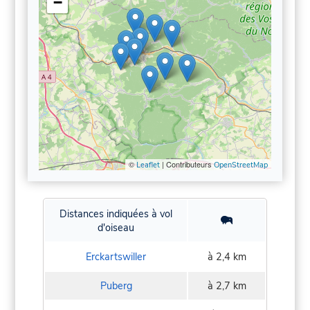
−
©
| Contributeurs
Leaflet
OpenStreetMap
Distances indiquées à vol
d'oiseau
Erckartswiller
à 2,4 km
Puberg
à 2,7 km