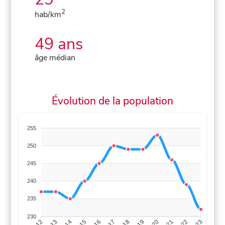
2
hab/km
49 ans
âge médian
Évolution de la population
255
250
245
240
235
230