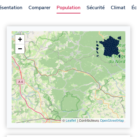
ésentation
Comparer
Population
Sécurité
Climat
Éc
+
−
©
| Contributeurs
Leaflet
OpenStreetMap