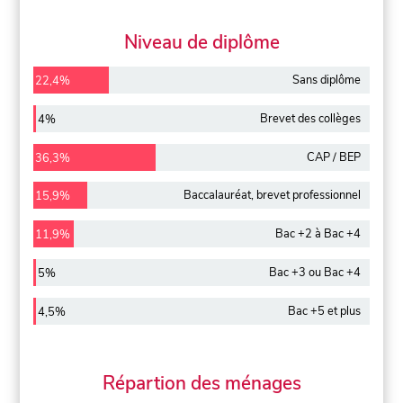
Niveau de diplôme
Sans diplôme
22,4%
Brevet des collèges
4%
CAP / BEP
36,3%
Baccalauréat, brevet professionnel
15,9%
Bac +2 à Bac +4
11,9%
Bac +3 ou Bac +4
5%
Bac +5 et plus
4,5%
Répartion des ménages