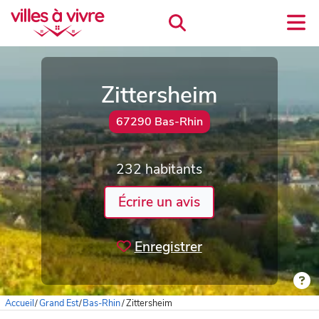
Zittersheim
67290 Bas-Rhin
232 habitants
Écrire un avis
Enregistrer
Accueil
/
Grand Est
/
Bas-Rhin
/
Zittersheim