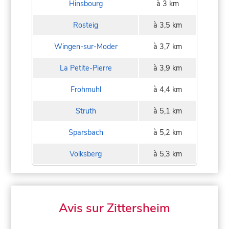
Hinsbourg
à 3 km
Rosteig
à 3,5 km
Wingen-sur-Moder
à 3,7 km
La Petite-Pierre
à 3,9 km
Frohmuhl
à 4,4 km
Struth
à 5,1 km
Sparsbach
à 5,2 km
Volksberg
à 5,3 km
Avis sur Zittersheim