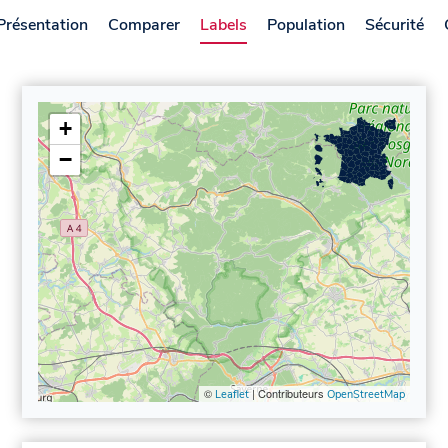
Présentation
Comparer
Labels
Population
Sécurité
+
−
©
| Contributeurs
Leaflet
OpenStreetMap