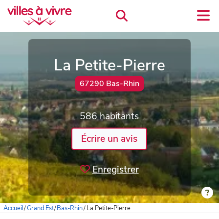
La Petite-Pierre
67290 Bas-Rhin
586 habitants
Écrire un avis
Enregistrer
Accueil
/
Grand Est
/
Bas-Rhin
/
La Petite-Pierre