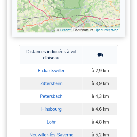
©
| Contributeurs
Leaflet
OpenStreetMap
Distances indiquées à vol
d'oiseau
Erckartswiller
à 2,9 km
Zittersheim
à 3,9 km
Petersbach
à 4,3 km
Hinsbourg
à 4,6 km
Lohr
à 4,8 km
Neuwiller-lès-Saverne
à 5,2 km