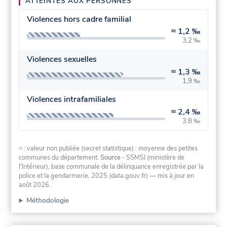
ATTEINTES AUX PERSONNES
Violences hors cadre familial
≈
1,2 ‰
3,2 ‰
Violences sexuelles
≈
1,3 ‰
1,9 ‰
Violences intrafamiliales
≈
2,4 ‰
3,8 ‰
≈ : valeur non publiée (secret statistique) : moyenne des petites
communes du département.
Source
- SSMSI (ministère de
l'Intérieur), base communale de la délinquance enregistrée par la
police et la gendarmerie, 2025 (data.gouv.fr)
— mis à jour en
août 2026
.
Méthodologie