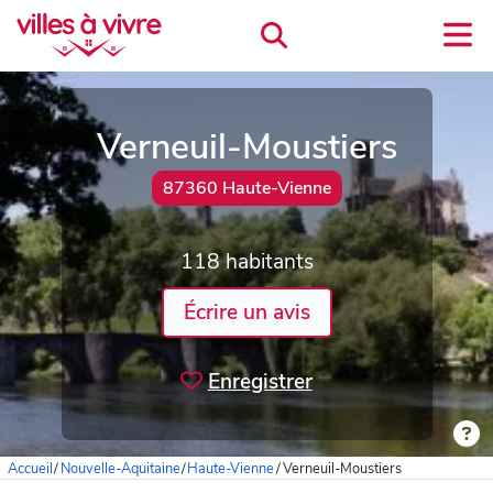
Verneuil-Moustiers
87360 Haute-Vienne
118 habitants
Écrire un avis
Enregistrer
Accueil
/
Nouvelle-Aquitaine
/
Haute-Vienne
/
Verneuil-Moustiers