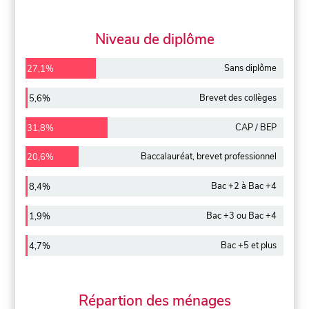
Niveau de diplôme
Sans diplôme
27,1%
Brevet des collèges
5,6%
CAP / BEP
31,8%
Baccalauréat, brevet professionnel
20,6%
Bac +2 à Bac +4
8,4%
Bac +3 ou Bac +4
1,9%
Bac +5 et plus
4,7%
Répartion des ménages