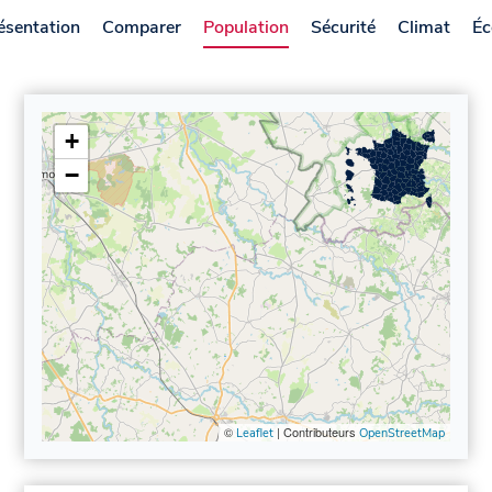
ésentation
Comparer
Population
Sécurité
Climat
Éc
+
−
©
| Contributeurs
Leaflet
OpenStreetMap