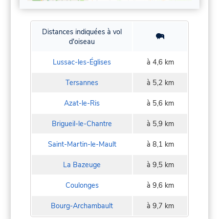
Distances indiquées à vol
d'oiseau
Lussac-les-Églises
à 4,6 km
Tersannes
à 5,2 km
Azat-le-Ris
à 5,6 km
Brigueil-le-Chantre
à 5,9 km
Saint-Martin-le-Mault
à 8,1 km
La Bazeuge
à 9,5 km
Coulonges
à 9,6 km
Bourg-Archambault
à 9,7 km