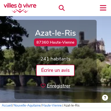
Azat-le-Ris
87360 Haute-Vienne
241 habitants
Écrire un avis
Enregistrer
Accueil
/
Nouvelle-Aquitaine
/
Haute-Vienne
/
Azat-le-Ris