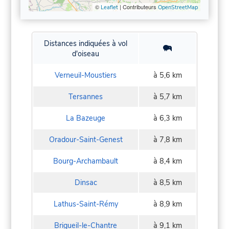
©
| Contributeurs
Leaflet
OpenStreetMap
Distances indiquées à vol
d'oiseau
Verneuil-Moustiers
à 5,6 km
Tersannes
à 5,7 km
La Bazeuge
à 6,3 km
Oradour-Saint-Genest
à 7,8 km
Bourg-Archambault
à 8,4 km
Dinsac
à 8,5 km
Lathus-Saint-Rémy
à 8,9 km
Brigueil-le-Chantre
à 9,1 km