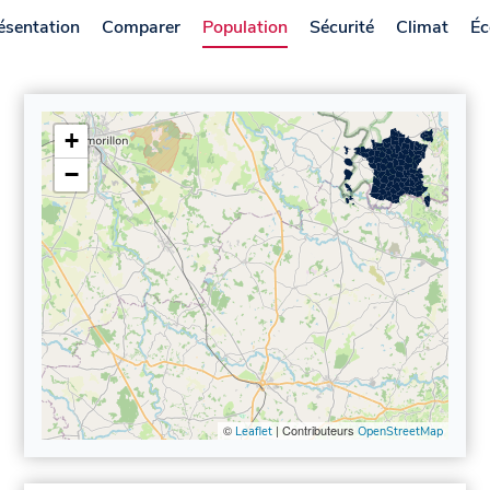
ésentation
Comparer
Population
Sécurité
Climat
Éc
+
−
©
| Contributeurs
Leaflet
OpenStreetMap