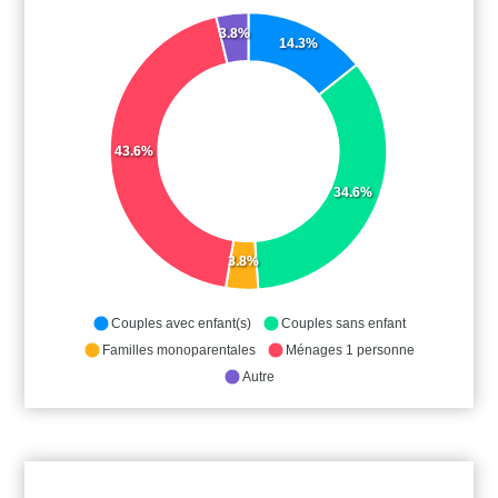
3.8%
14.3%
43.6%
34.6%
3.8%
Couples avec enfant(s)
Couples sans enfant
Familles monoparentales
Ménages 1 personne
Autre