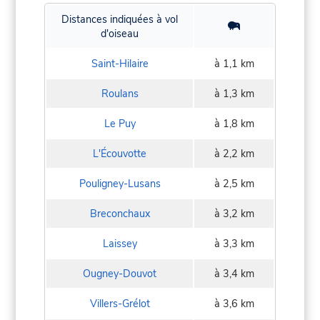
Distances indiquées à vol
d'oiseau
Saint-Hilaire
à 1,1 km
Roulans
à 1,3 km
Le Puy
à 1,8 km
L'Écouvotte
à 2,2 km
Pouligney-Lusans
à 2,5 km
Breconchaux
à 3,2 km
Laissey
à 3,3 km
Ougney-Douvot
à 3,4 km
Villers-Grélot
à 3,6 km