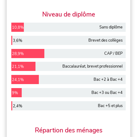
Niveau de diplôme
Sans diplôme
10,8%
Brevet des collèges
3,6%
CAP / BEP
28,9%
Baccalauréat, brevet professionnel
21,1%
Bac +2 à Bac +4
24,1%
Bac +3 ou Bac +4
9%
Bac +5 et plus
2,4%
Répartion des ménages