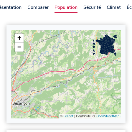
ésentation
Comparer
Population
Sécurité
Climat
Éc
+
−
©
| Contributeurs
Leaflet
OpenStreetMap