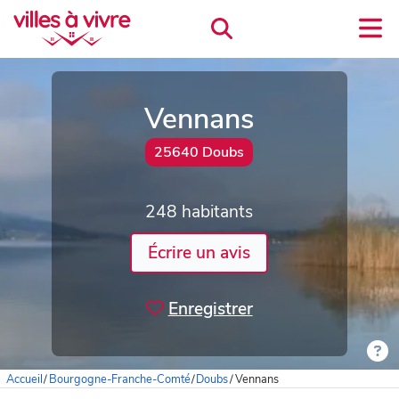
Vennans
25640 Doubs
248 habitants
Écrire un avis
Enregistrer
Accueil
/
Bourgogne-Franche-Comté
/
Doubs
/
Vennans