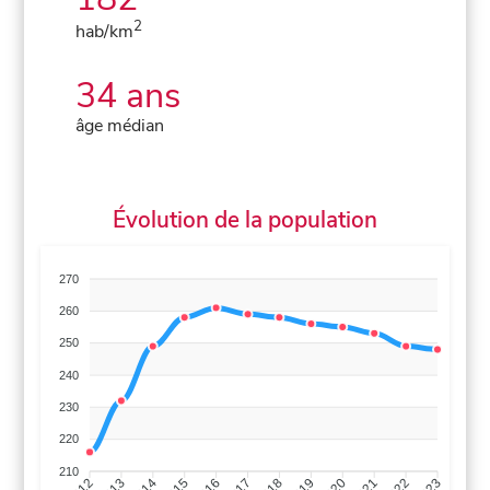
2
hab/km
34 ans
âge médian
Évolution de la population
270
260
250
240
230
220
210