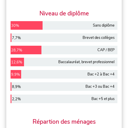
Niveau de diplôme
Sans diplôme
30%
Brevet des collèges
7,7%
CAP / BEP
28,7%
Baccalauréat, brevet professionnel
12,6%
Bac +2 à Bac +4
9,9%
Bac +3 ou Bac +4
8,9%
Bac +5 et plus
2,2%
Répartion des ménages