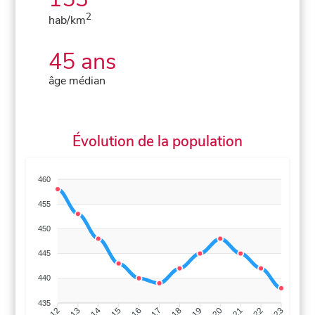
2
hab/km
45 ans
âge médian
Évolution de la population
460
455
450
445
440
435