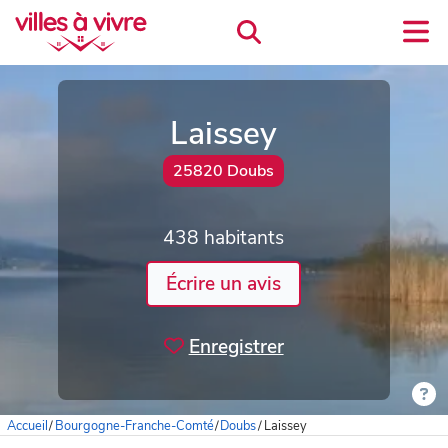
Laissey
25820 Doubs
438 habitants
Écrire un avis
Enregistrer
Accueil
/
Bourgogne-Franche-Comté
/
Doubs
/
Laissey