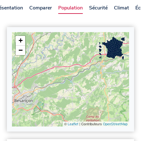
ésentation
Comparer
Population
Sécurité
Climat
Éc
+
−
©
| Contributeurs
Leaflet
OpenStreetMap