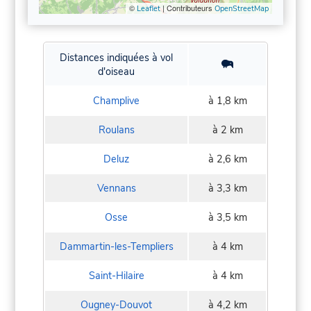
©
| Contributeurs
Leaflet
OpenStreetMap
Distances indiquées à vol
d'oiseau
Champlive
à 1,8 km
Roulans
à 2 km
Deluz
à 2,6 km
Vennans
à 3,3 km
Osse
à 3,5 km
Dammartin-les-Templiers
à 4 km
Saint-Hilaire
à 4 km
Ougney-Douvot
à 4,2 km