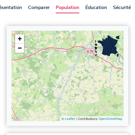
ésentation
Comparer
Population
Éducation
Sécurité
+
−
©
| Contributeurs
Leaflet
OpenStreetMap