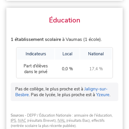
Éducation
1 établissement scolaire
à Vaumas (1 école).
Indicateurs
Local
National
Part d'élèves
0,0 %
17,4 %
dans le privé
Pas de collège, le plus proche est à
Jaligny-sur-
Besbre
.
Pas de lycée, le plus proche est à
Yzeure
.
Sources
- DEPP / Éducation Nationale : annuaire de l'éducation,
IPS
,
IVAC
(résultats Brevet),
IVAL
(résultats Bac), effectifs
(rentrée scolaire la plus récente publiée).