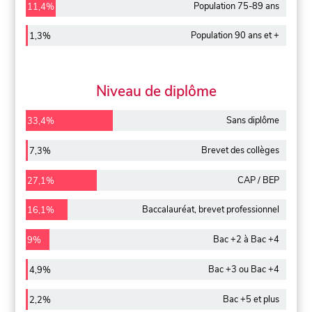
Population 75-89 ans
11,4%
Population 90 ans et +
1,3%
Niveau de diplôme
Sans diplôme
33,4%
Brevet des collèges
7,3%
CAP / BEP
27,1%
Baccalauréat, brevet professionnel
16,1%
Bac +2 à Bac +4
9%
Bac +3 ou Bac +4
4,9%
Bac +5 et plus
2,2%