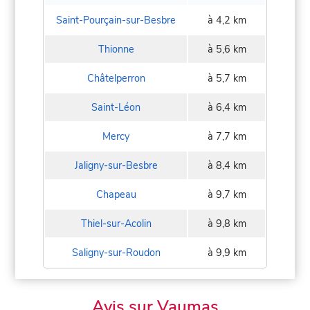
Saint-Pourçain-sur-Besbre
à 4,2 km
Thionne
à 5,6 km
Châtelperron
à 5,7 km
Saint-Léon
à 6,4 km
Mercy
à 7,7 km
Jaligny-sur-Besbre
à 8,4 km
Chapeau
à 9,7 km
Thiel-sur-Acolin
à 9,8 km
Saligny-sur-Roudon
à 9,9 km
Avis sur Vaumas