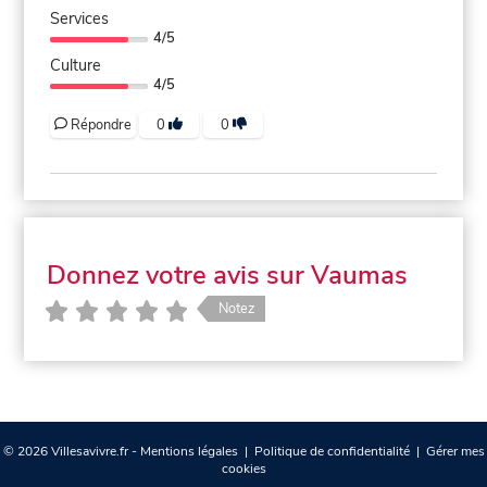
Services
4/5
Culture
4/5
Répondre
0
0
Donnez votre avis sur Vaumas
Notez
© 2026 Villesavivre.fr -
Mentions légales
|
Politique de confidentialité
|
Gérer mes
cookies