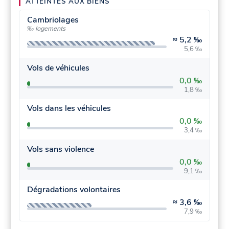
ATTEINTES AUX BIENS
Cambriolages
‰ logements
≈
5,2 ‰
5,6 ‰
Vols de véhicules
0,0 ‰
1,8 ‰
Vols dans les véhicules
0,0 ‰
3,4 ‰
Vols sans violence
0,0 ‰
9,1 ‰
Dégradations volontaires
≈
3,6 ‰
7,9 ‰