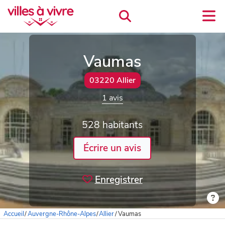
Vaumas
03220 Allier
1 avis
528 habitants
Écrire un avis
Enregistrer
Accueil
/
Auvergne-Rhône-Alpes
/
Allier
/
Vaumas