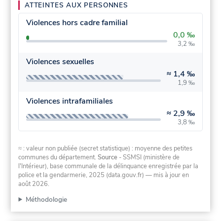
ATTEINTES AUX PERSONNES
Violences hors cadre familial
0,0 ‰
3,2 ‰
Violences sexuelles
≈
1,4 ‰
1,9 ‰
Violences intrafamiliales
≈
2,9 ‰
3,8 ‰
≈ : valeur non publiée (secret statistique) : moyenne des petites
communes du département.
Source
- SSMSI (ministère de
l'Intérieur), base communale de la délinquance enregistrée par la
police et la gendarmerie, 2025 (data.gouv.fr)
— mis à jour en
août 2026
.
Méthodologie