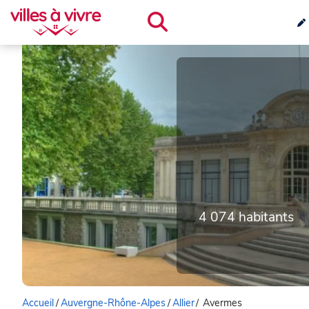
4 074 habitants
Accueil
/
Auvergne-Rhône-Alpes
/
Allier
/
Avermes