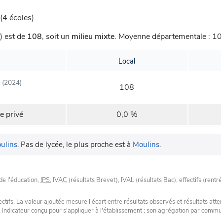
4 écoles).
) est de
108
,
soit un
milieu mixte
.
Moyenne départementale : 101
Local
(2024)
108
e privé
0,0 %
ulins
.
Pas de lycée, le plus proche est à
Moulins
.
de l'éducation,
IPS
,
IVAC
(résultats Brevet),
IVAL
(résultats Bac), effectifs (rentr
tifs. La valeur ajoutée mesure l'écart entre résultats observés et résultats atte
. Indicateur conçu pour s'appliquer à l'établissement ; son agrégation par com