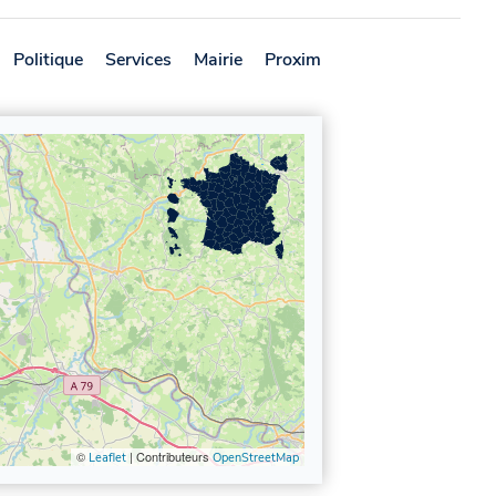
Politique
Services
Mairie
Proximité
Avis
©
| Contributeurs
Leaflet
OpenStreetMap