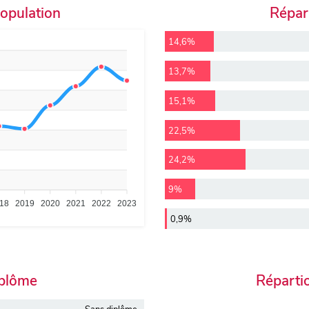
population
Répart
14,6%
13,7%
15,1%
22,5%
24,2%
9%
18
2019
2020
2021
2022
2023
0,9%
iplôme
Réparti