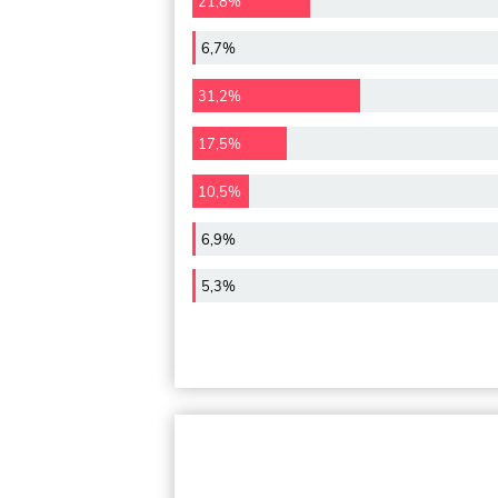
21,8%
6,7%
31,2%
17,5%
10,5%
6,9%
5,3%