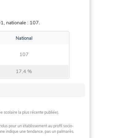
, nationale : 107.
National
107
17,4 %
ée scolaire la plus récente publiée).
ndus pour un établissement au profil socio-
mune indique une tendance, pas un palmarès.