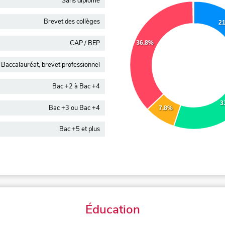
Sans diplôme
Brevet des collèges
2
CAP / BEP
36.8%
Baccalauréat, brevet professionnel
Bac +2 à Bac +4
3
Bac +3 ou Bac +4
7.8%
Bac +5 et plus
Éducation