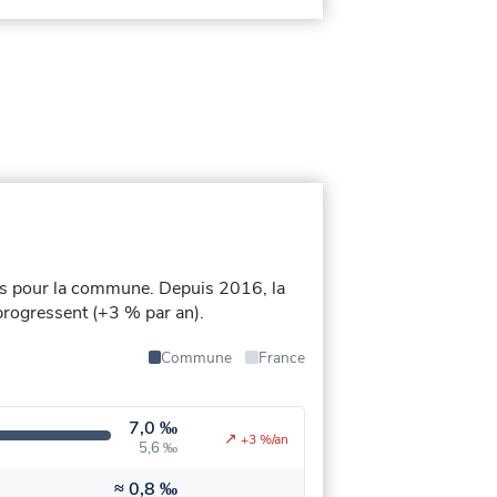
és pour la commune.
Depuis 2016, la
 progressent (+3 % par an).
Commune
France
7,0 ‰
↗
+3 %/an
5,6 ‰
≈
0,8 ‰