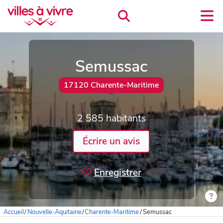
Semussac
17120 Charente-Maritime
2 585 habitants
Écrire un avis
Enregistrer
Accueil
/
Nouvelle-Aquitaine
/
Charente-Maritime
/
Semussac