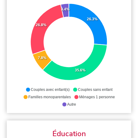
3.4%
26.3%
26.8%
7.8%
35.6%
Couples avec enfant(s)
Couples sans enfant
Familles monoparentales
Ménages 1 personne
Autre
Éducation