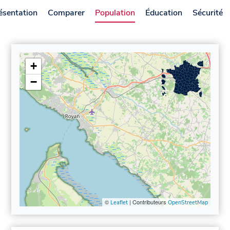
ésentation
Comparer
Population
Éducation
Sécurité
+
−
©
| Contributeurs
Leaflet
OpenStreetMap