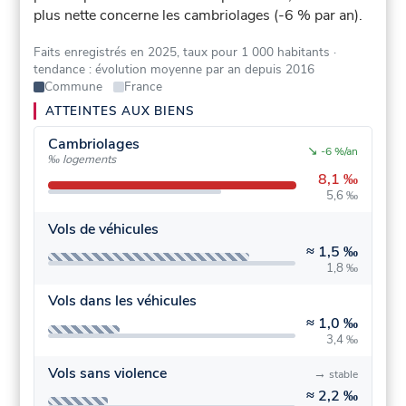
plus nette concerne les cambriolages (-6 % par an).
Faits enregistrés en 2025, taux pour 1 000 habitants
·
tendance : évolution moyenne par an depuis 2016
Commune
France
ATTEINTES AUX BIENS
Cambriolages
↘
-6 %/an
‰ logements
8,1 ‰
5,6 ‰
Vols de véhicules
≈
1,5 ‰
1,8 ‰
Vols dans les véhicules
≈
1,0 ‰
3,4 ‰
Vols sans violence
→
stable
≈
2,2 ‰