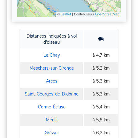
©
| Contributeurs
Leaflet
OpenStreetMap
Distances indiquées à vol
d'oiseau
Le Chay
à 4,7 km
Meschers-sur-Gironde
à 5,2 km
Arces
à 5,3 km
Saint-Georges-de-Didonne
à 5,3 km
Corme-Écluse
à 5,4 km
Médis
à 5,8 km
Grézac
à 6,2 km