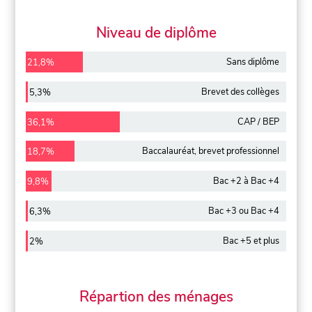
Niveau de diplôme
Sans diplôme
21,8%
Brevet des collèges
5,3%
CAP / BEP
36,1%
Baccalauréat, brevet professionnel
18,7%
Bac +2 à Bac +4
9,8%
Bac +3 ou Bac +4
6,3%
Bac +5 et plus
2%
Répartion des ménages