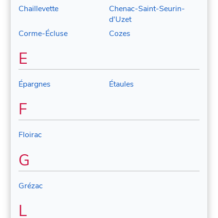
Chaillevette
Chenac-Saint-Seurin-
d'Uzet
Corme-Écluse
Cozes
E
Épargnes
Étaules
F
Floirac
G
Grézac
L