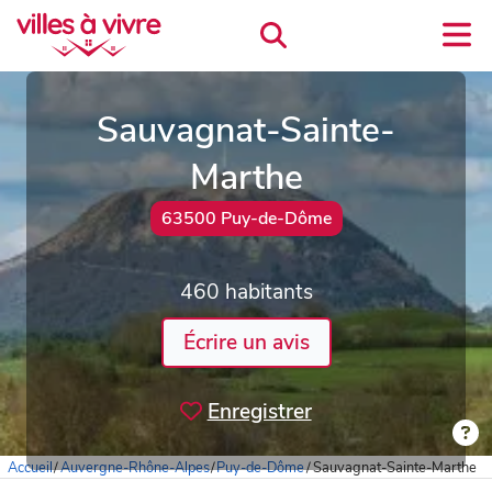
Sauvagnat-Sainte-
Marthe
63500 Puy-de-Dôme
460 habitants
Écrire un avis
Enregistrer
Accueil
/
Auvergne-Rhône-Alpes
/
Puy-de-Dôme
/
Sauvagnat-Sainte-Marthe