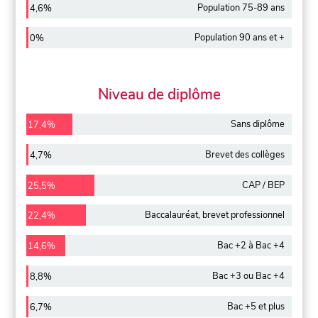
Population 75-89 ans
4,6%
Population 90 ans et +
0%
Niveau de diplôme
Sans diplôme
17,4%
Brevet des collèges
4,7%
CAP / BEP
25,5%
Baccalauréat, brevet professionnel
22,4%
Bac +2 à Bac +4
14,6%
Bac +3 ou Bac +4
8,8%
Bac +5 et plus
6,7%