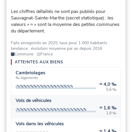
Les chiffres détaillés ne sont pas publiés pour
Sauvagnat-Sainte-Marthe (secret statistique) : les
valeurs « ≈ » sont la moyenne des petites communes
du département.
Faits enregistrés en 2025, taux pour 1 000 habitants
·
tendance : évolution moyenne par an depuis 2016
Commune
France
ATTEINTES AUX BIENS
Cambriolages
‰ logements
≈
4,0 ‰
5,6 ‰
Vols de véhicules
≈
1,6 ‰
1,8 ‰
Vols dans les véhicules
≈
1,4 ‰