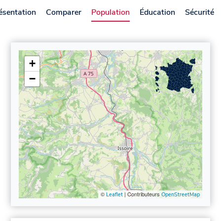
ésentation
Comparer
Population
Éducation
Sécurité
+
−
©
| Contributeurs
Leaflet
OpenStreetMap