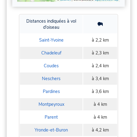
Distances indiquées à vol
d'oiseau
Saint-Yvoine
à 2,2 km
Chadeleuf
à 2,3 km
Coudes
à 2,4 km
Neschers
à 3,4 km
Pardines
à 3,6 km
Montpeyroux
à 4 km
Parent
à 4 km
Yronde-et-Buron
à 4,2 km