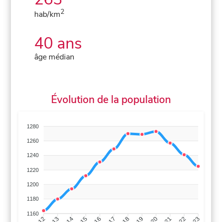
2
hab/km
40 ans
âge médian
Évolution de la population
1280
1260
1240
1220
1200
1180
1160