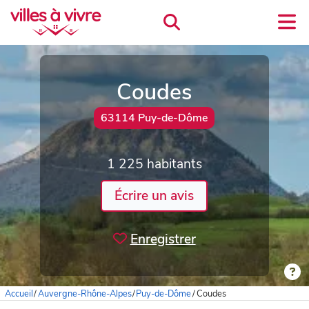
Coudes
63114 Puy-de-Dôme
1 225 habitants
Écrire un avis
Enregistrer
Accueil
/
Auvergne-Rhône-Alpes
/
Puy-de-Dôme
/
Coudes