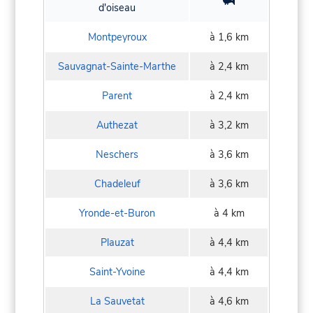
d'oiseau
Montpeyroux
à 1,6 km
Sauvagnat-Sainte-Marthe
à 2,4 km
Parent
à 2,4 km
Authezat
à 3,2 km
Neschers
à 3,6 km
Chadeleuf
à 3,6 km
Yronde-et-Buron
à 4 km
Plauzat
à 4,4 km
Saint-Yvoine
à 4,4 km
La Sauvetat
à 4,6 km