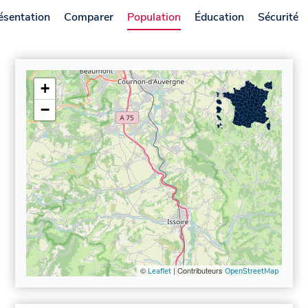
ésentation
Comparer
Population
Éducation
Sécurité
+
−
©
| Contributeurs
Leaflet
OpenStreetMap