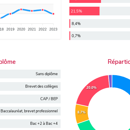
21,5%
8,4%
18
2019
2020
2021
2022
2023
0,7%
iplôme
Réparti
Sans diplôme
Brevet des collèges
20.0%
CAP / BEP
Baccalauréat, brevet professionnel
8.7%
Bac +2 à Bac +4