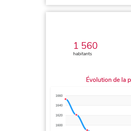
1 560
habitants
Évolution de la 
1660
1640
1620
1600