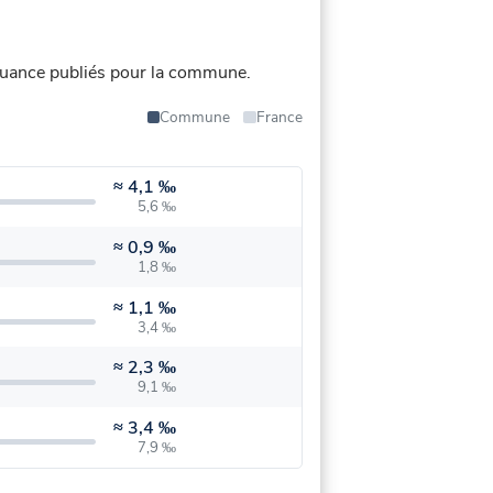
uance publiés pour la commune.
Commune
France
≈
4,1 ‰
5,6 ‰
≈
0,9 ‰
1,8 ‰
≈
1,1 ‰
3,4 ‰
≈
2,3 ‰
9,1 ‰
≈
3,4 ‰
7,9 ‰