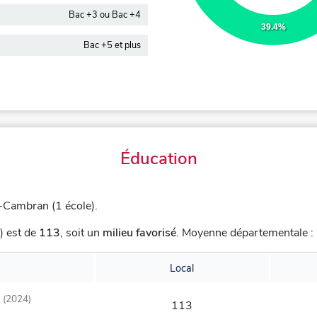
Bac +3 ou Bac +4
39.4%
Bac +5 et plus
Éducation
Cambran (1 école).
) est de
113
,
soit un
milieu favorisé
.
Moyenne départementale : 
Local
(2024)
113