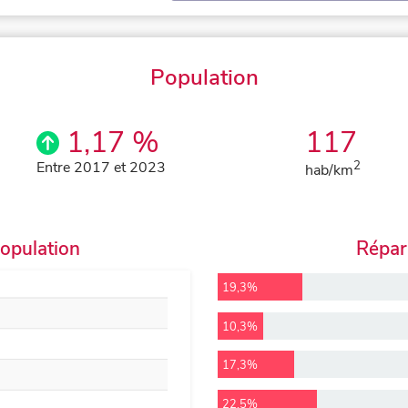
Population
1,17 %
117
Entre 2017 et 2023
2
hab/km
population
Répart
19,3%
10,3%
17,3%
22,5%