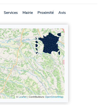
Services
Mairie
Proximité
Avis
©
| Contributeurs
Leaflet
OpenStreetMap