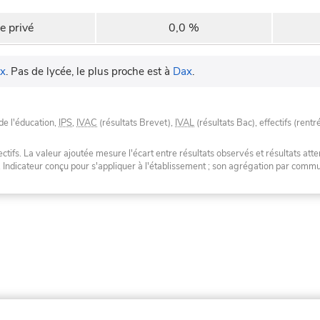
e privé
0,0 %
x
.
Pas de lycée, le plus proche est à
Dax
.
de l'éducation,
IPS
,
IVAC
(résultats Brevet),
IVAL
(résultats Bac), effectifs (rentr
tifs. La valeur ajoutée mesure l'écart entre résultats observés et résultats atte
. Indicateur conçu pour s'appliquer à l'établissement ; son agrégation par com