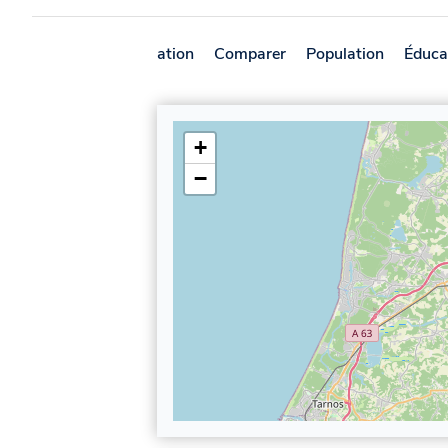
Présentation
Comparer
Population
Éduca
+
−