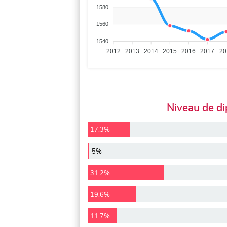
1580
1560
1540
2012
2013
2014
2015
2016
2017
20
Niveau de d
17,3%
5%
31,2%
19,6%
11,7%