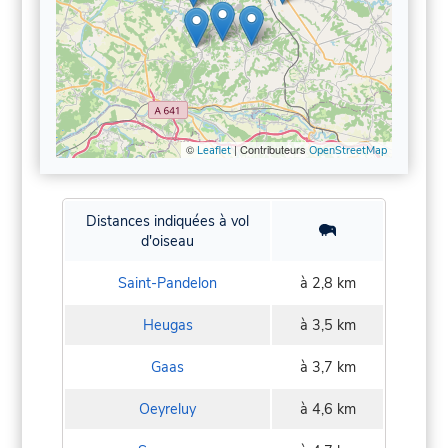
©
| Contributeurs
Leaflet
OpenStreetMap
Distances indiquées à vol
d'oiseau
Saint-Pandelon
à 2,8 km
Heugas
à 3,5 km
Gaas
à 3,7 km
Oeyreluy
à 4,6 km