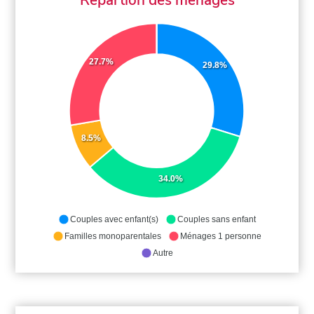
27.7%
29.8%
8.5%
34.0%
Couples avec enfant(s)
Couples sans enfant
Familles monoparentales
Ménages 1 personne
Autre