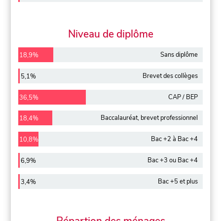
Niveau de diplôme
Sans diplôme
18,9%
Brevet des collèges
5,1%
CAP / BEP
36,5%
Baccalauréat, brevet professionnel
18,4%
Bac +2 à Bac +4
10,8%
Bac +3 ou Bac +4
6,9%
Bac +5 et plus
3,4%
Répartion des ménages