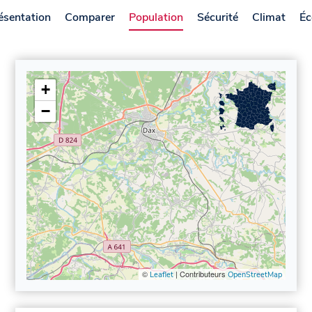
ésentation
Comparer
Population
Sécurité
Climat
Éc
+
−
©
| Contributeurs
Leaflet
OpenStreetMap