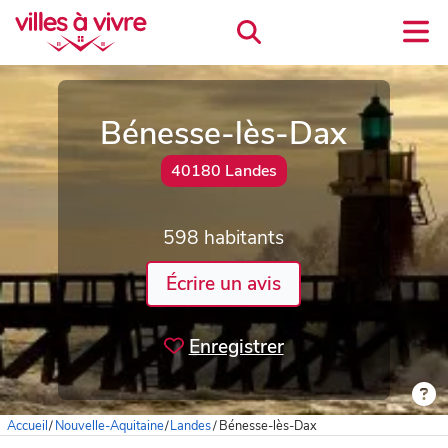
Bénesse-lès-Dax
40180 Landes
598 habitants
Écrire un avis
Enregistrer
Accueil
/
Nouvelle-Aquitaine
/
Landes
/
Bénesse-lès-Dax