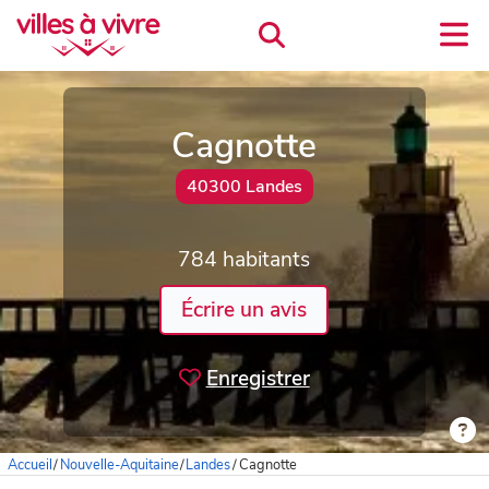
Cagnotte
40300 Landes
784 habitants
Écrire un avis
Enregistrer
Accueil
/
Nouvelle-Aquitaine
/
Landes
/
Cagnotte