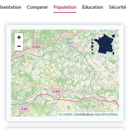
ésentation
Comparer
Population
Éducation
Sécurité
+
−
©
| Contributeurs
Leaflet
OpenStreetMap