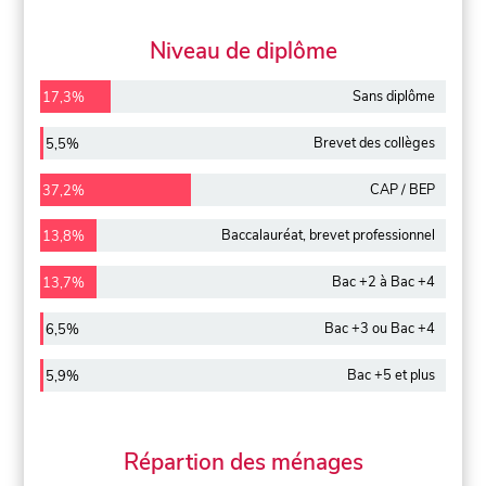
Niveau de diplôme
Sans diplôme
17,3%
Brevet des collèges
5,5%
CAP / BEP
37,2%
Baccalauréat, brevet professionnel
13,8%
Bac +2 à Bac +4
13,7%
Bac +3 ou Bac +4
6,5%
Bac +5 et plus
5,9%
Répartion des ménages