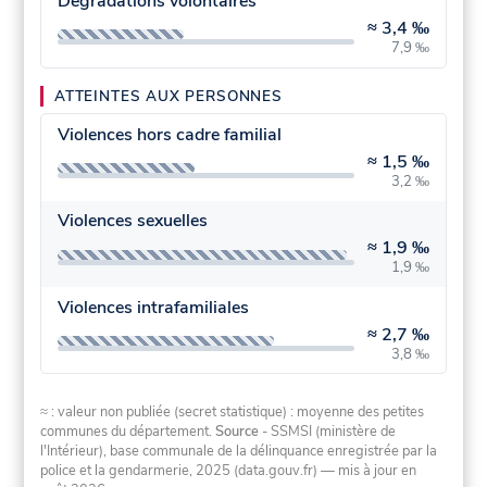
Dégradations volontaires
≈
3,4 ‰
7,9 ‰
ATTEINTES AUX PERSONNES
Violences hors cadre familial
≈
1,5 ‰
3,2 ‰
Violences sexuelles
≈
1,9 ‰
1,9 ‰
Violences intrafamiliales
≈
2,7 ‰
3,8 ‰
≈ : valeur non publiée (secret statistique) : moyenne des petites
communes du département.
Source
- SSMSI (ministère de
l'Intérieur), base communale de la délinquance enregistrée par la
police et la gendarmerie, 2025 (data.gouv.fr)
— mis à jour en