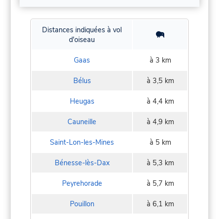
Distances indiquées à vol
d'oiseau
Gaas
à 3 km
Bélus
à 3,5 km
Heugas
à 4,4 km
Cauneille
à 4,9 km
Saint-Lon-les-Mines
à 5 km
Bénesse-lès-Dax
à 5,3 km
Peyrehorade
à 5,7 km
Pouillon
à 6,1 km