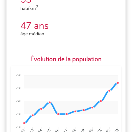
2
hab/km
47 ans
âge médian
Évolution de la population
790
780
770
760
750