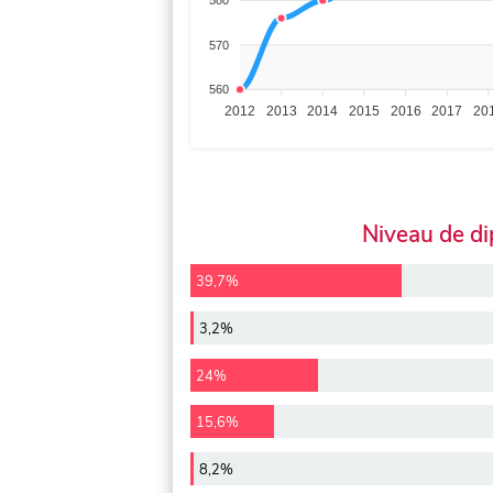
580
570
560
2012
2013
2014
2015
2016
2017
20
Niveau de d
39,7%
3,2%
24%
15,6%
8,2%