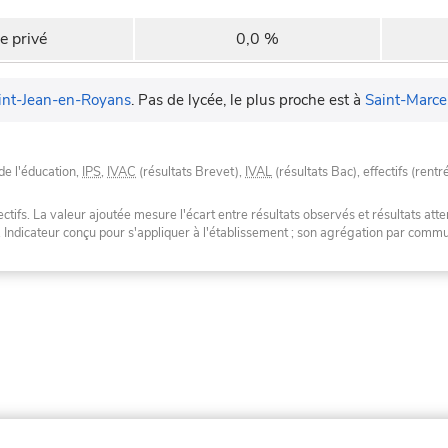
e privé
0,0 %
int-Jean-en-Royans
.
Pas de lycée, le plus proche est à
Saint-Marcel
de l'éducation,
IPS
,
IVAC
(résultats Brevet),
IVAL
(résultats Bac), effectifs (rentr
tifs. La valeur ajoutée mesure l'écart entre résultats observés et résultats atte
. Indicateur conçu pour s'appliquer à l'établissement ; son agrégation par com