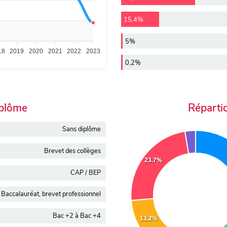
15,4%
5%
18
2019
2020
2021
2022
2023
0,2%
iplôme
Réparti
Sans diplôme
Brevet des collèges
23.7%
CAP / BEP
Baccalauréat, brevet professionnel
Bac +2 à Bac +4
13.2%