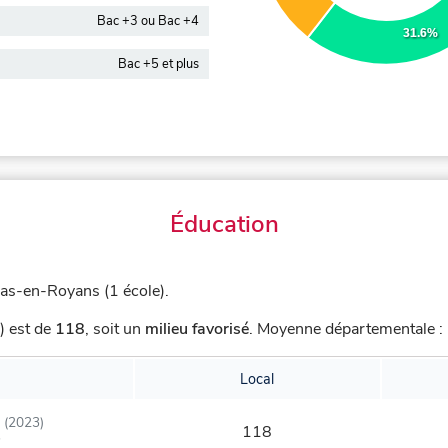
Bac +3 ou Bac +4
31.6%
Bac +5 et plus
Éducation
s-en-Royans (1 école).
) est de
118
,
soit un
milieu favorisé
.
Moyenne départementale : 
Local
(2023)
118