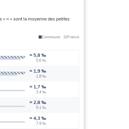
s « ≈ » sont la moyenne des petites
Commune
France
≈
5,8 ‰
5,6 ‰
≈
1,9 ‰
1,8 ‰
≈
1,7 ‰
3,4 ‰
≈
2,8 ‰
9,1 ‰
≈
4,3 ‰
7,9 ‰