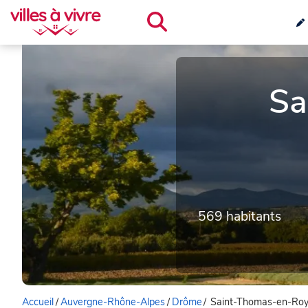
Sa
569 habitants
Accueil
/
Auvergne-Rhône-Alpes
/
Drôme
/
Saint-Thomas-en-Ro