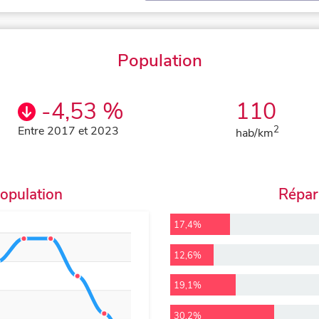
Population
-4,53 %
110
Entre 2017 et 2023
2
hab/km
population
Répart
17,4%
12,6%
19,1%
30,2%