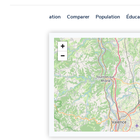
Présentation
Comparer
Population
Éduca
+
−