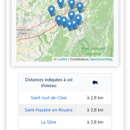
©
| Contributeurs
Leaflet
OpenStreetMap
Distances indiquées à vol
d'oiseau
Saint-Just-de-Claix
à 2,8 km
Saint-Nazaire-en-Royans
à 3,8 km
La Sône
à 3,8 km