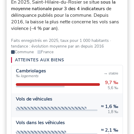
En 2025, Saint-Hilaire-du-Rosier se situe
sous la
moyenne nationale pour 3 des 4 indicateurs
de
délinquance publiés pour la commune.
Depuis
2016, la baisse la plus nette concerne les vols sans
violence (-4 % par an).
Faits enregistrés en 2025, taux pour 1 000 habitants
·
tendance : évolution moyenne par an depuis 2016
Commune
France
ATTEINTES AUX BIENS
Cambriolages
→
stable
‰ logements
9,7 ‰
5,6 ‰
Vols de véhicules
≈
1,6 ‰
1,8 ‰
Vols dans les véhicules
≈
2,1 ‰