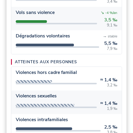
3,4 ‰
Vols sans violence
↘
-4 %/an
3,5 ‰
9,1 ‰
Dégradations volontaires
→
stable
5,5 ‰
7,9 ‰
ATTEINTES AUX PERSONNES
Violences hors cadre familial
≈
1,4 ‰
3,2 ‰
Violences sexuelles
≈
1,4 ‰
1,9 ‰
Violences intrafamiliales
2,5 ‰
3,8 ‰