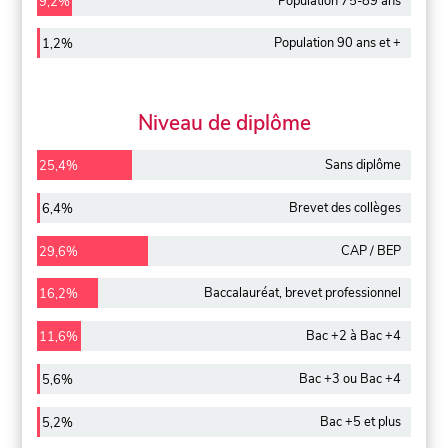
Population 75-89 ans
9,2%
Population 90 ans et +
1,2%
Niveau de diplôme
Sans diplôme
25,4%
Brevet des collèges
6,4%
CAP / BEP
29,6%
Baccalauréat, brevet professionnel
16,2%
Bac +2 à Bac +4
11,6%
Bac +3 ou Bac +4
5,6%
Bac +5 et plus
5,2%