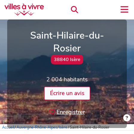
Saint-Hilaire-du-
Rosier
38840 Isère
2 004 habitants
Écrire un avis
Enregistrer
Accueil
/
Auvergne-Rhône-Alpes
/
Isère
/
Saint-Hilaire-du-Rosier