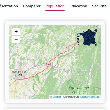
ésentation
Comparer
Population
Éducation
Sécurité
+
−
©
| Contributeurs
Leaflet
OpenStreetMap