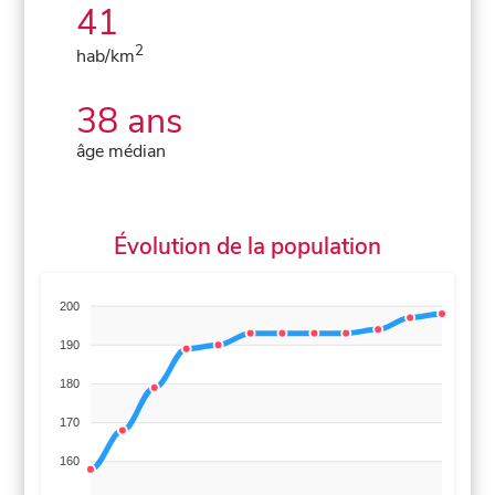
41
2
hab/km
38 ans
âge médian
Évolution de la population
200
190
180
170
160