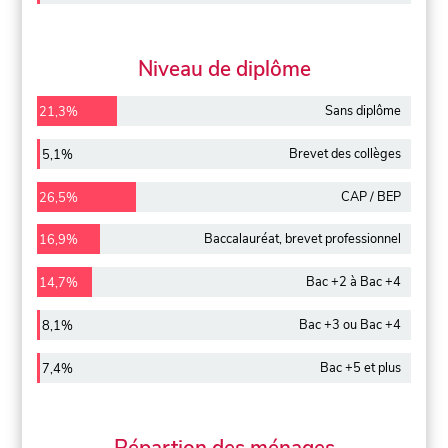
Niveau de diplôme
Sans diplôme
21,3%
Brevet des collèges
5,1%
CAP / BEP
26,5%
Baccalauréat, brevet professionnel
16,9%
Bac +2 à Bac +4
14,7%
Bac +3 ou Bac +4
8,1%
Bac +5 et plus
7,4%
Répartion des ménages