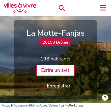
La Motte-Fanjas
26190 Drôme
198 habitants
Écrire un avis
Enregistrer
Accueil
/
Auvergne-Rhône-Alpes
/
Drôme
/
La Motte-Fanjas