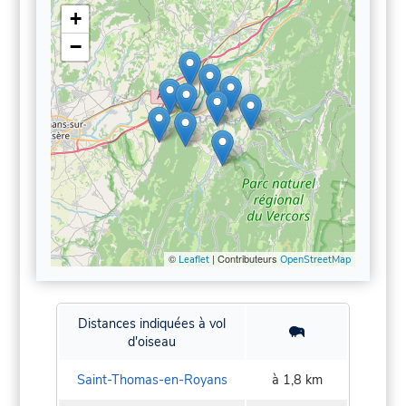
+
−
©
| Contributeurs
Leaflet
OpenStreetMap
Distances indiquées à vol
d'oiseau
Saint-Thomas-en-Royans
à 1,8 km