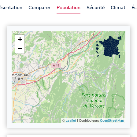
ésentation
Comparer
Population
Sécurité
Climat
Éc
+
−
©
| Contributeurs
Leaflet
OpenStreetMap