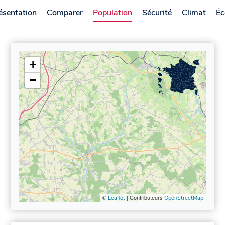
ésentation
Comparer
Population
Sécurité
Climat
Éc
+
−
©
| Contributeurs
Leaflet
OpenStreetMap