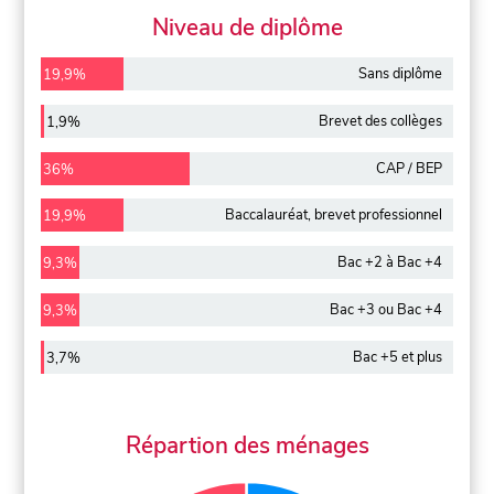
Niveau de diplôme
Sans diplôme
19,9%
Brevet des collèges
1,9%
CAP / BEP
36%
Baccalauréat, brevet professionnel
19,9%
Bac +2 à Bac +4
9,3%
Bac +3 ou Bac +4
9,3%
Bac +5 et plus
3,7%
Répartion des ménages