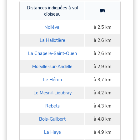
Distances indiquées à vol
d'oiseau
Nolléval
à 2,5 km
La Hallotière
à 2,6 km
La Chapelle-Saint-Ouen
à 2,6 km
Morville-sur-Andelle
à 2,9 km
Le Héron
à 3,7 km
Le Mesnil-Lieubray
à 4,2 km
Rebets
à 4,3 km
Bois-Guilbert
à 4,8 km
La Haye
à 4,9 km