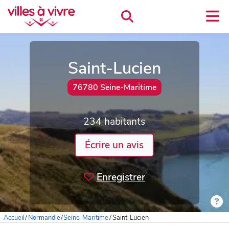
Saint-Lucien
76780 Seine-Maritime
234 habitants
Écrire un avis
Enregistrer
Accueil
/
Normandie
/
Seine-Maritime
/
Saint-Lucien