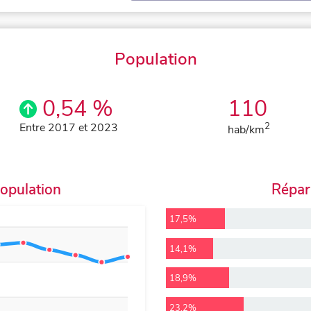
Population
0,54 %
110
Entre 2017 et 2023
2
hab/km
population
Répart
17,5%
14,1%
18,9%
23,2%