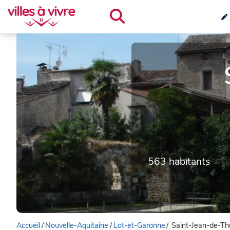
563 habitants
Accueil
/
Nouvelle-Aquitaine
/
Lot-et-Garonne
/
Saint-Jean-de-Th