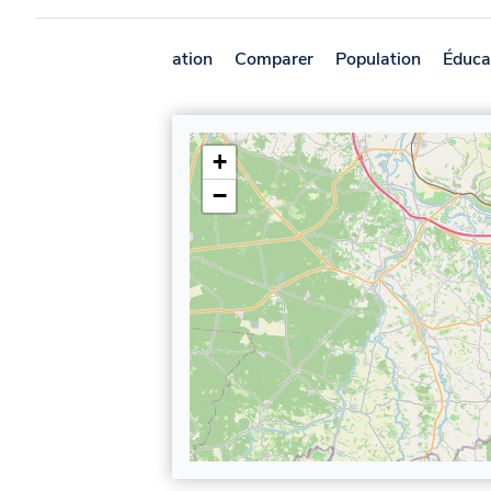
Présentation
Comparer
Population
Éduca
+
−