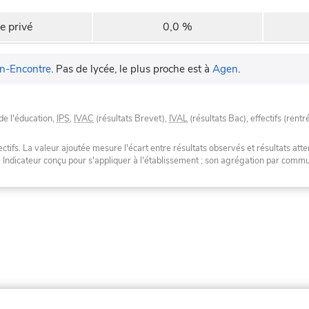
e privé
0,0 %
n-Encontre
.
Pas de lycée, le plus proche est à
Agen
.
de l'éducation,
IPS
,
IVAC
(résultats Brevet),
IVAL
(résultats Bac), effectifs (rentr
tifs. La valeur ajoutée mesure l'écart entre résultats observés et résultats atte
. Indicateur conçu pour s'appliquer à l'établissement ; son agrégation par com