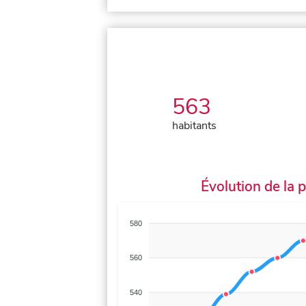
563
habitants
Évolution de la 
580
560
540