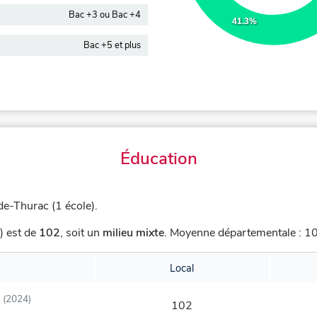
Bac +3 ou Bac +4
41.3%
Bac +5 et plus
Éducation
de-Thurac (1 école).
) est de
102
,
soit un
milieu mixte
.
Moyenne départementale : 100
Local
(2024)
102