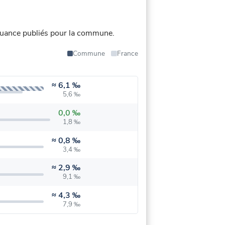
uance publiés pour la commune.
Commune
France
≈
6,1 ‰
5,6 ‰
0,0 ‰
1,8 ‰
≈
0,8 ‰
3,4 ‰
≈
2,9 ‰
9,1 ‰
≈
4,3 ‰
7,9 ‰