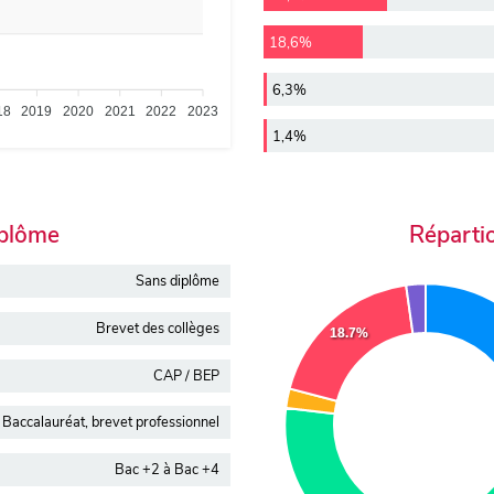
18,6%
6,3%
18
2019
2020
2021
2022
2023
1,4%
iplôme
Réparti
Sans diplôme
Brevet des collèges
18.7%
CAP / BEP
Baccalauréat, brevet professionnel
Bac +2 à Bac +4