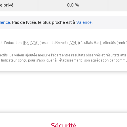
e privé
0,0 %
lence
.
Pas de lycée, le plus proche est à
Valence
.
de l'éducation,
IPS
,
IVAC
(résultats Brevet),
IVAL
(résultats Bac), effectifs (rentr
tifs. La valeur ajoutée mesure l'écart entre résultats observés et résultats atte
. Indicateur conçu pour s'appliquer à l'établissement ; son agrégation par com
Sécurité