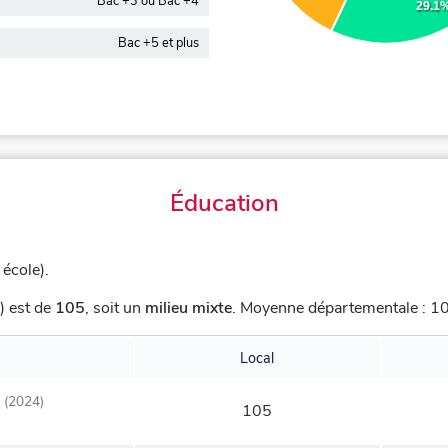
Bac +3 ou Bac +4
29.1
Bac +5 et plus
Éducation
école).
) est de
105
,
soit un
milieu mixte
.
Moyenne départementale : 100
Local
(2024)
105