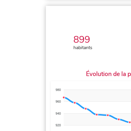
899
habitants
Évolution de la 
980
960
940
920