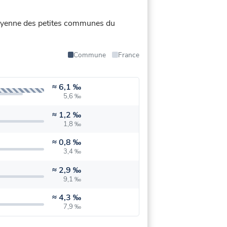
a moyenne des petites communes du
Commune
France
≈
6,1 ‰
5,6 ‰
≈
1,2 ‰
1,8 ‰
≈
0,8 ‰
3,4 ‰
≈
2,9 ‰
9,1 ‰
≈
4,3 ‰
7,9 ‰