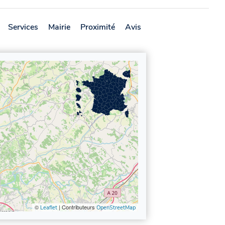
Services
Mairie
Proximité
Avis
©
| Contributeurs
Leaflet
OpenStreetMap