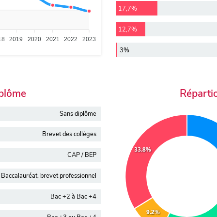
17,7%
12,7%
18
2019
2020
2021
2022
2023
3%
iplôme
Réparti
Sans diplôme
Brevet des collèges
33.8%
CAP / BEP
Baccalauréat, brevet professionnel
Bac +2 à Bac +4
9.2%