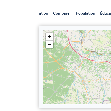
Présentation
Comparer
Population
Éduca
+
−