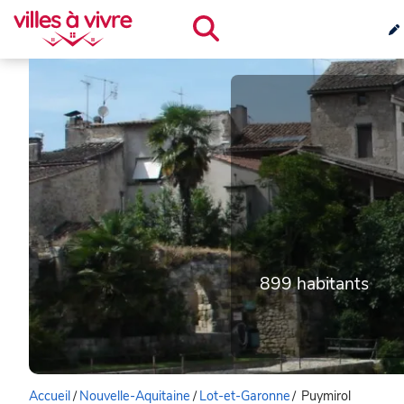
899 habitants
Accueil
/
Nouvelle-Aquitaine
/
Lot-et-Garonne
/
Puymirol