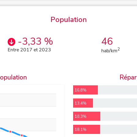
Population
-3,33 %
46
Entre 2017 et 2023
2
hab/km
population
Répart
16,8%
13,4%
18,3%
18,1%